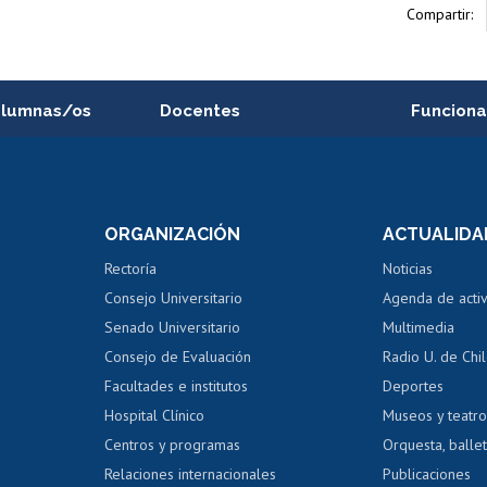
Compartir:
alumnas/os
Docentes
Funciona
Postulación a concursos
Cursos inte
internos de investigación
capacitació
e asignaturas
Consulta a bases de datos
Bienestar d
 de notas
ORGANIZACIÓN
ACTUALIDA
Perfeccionamiento
Portal de m
 regular
Editar Portafolio Académico
Certificado
Rectoría
Noticias
tal
Evaluación docente
Certificado
Consejo Universitario
Agenda de acti
dito alumnos
honorarios
Calificación académica
Senado Universitario
Multimedia
dito exalumnos
Gestión de 
Consejo de Evaluación
Radio U. de Chi
Postulación al AUCAI
y grados
Editar pági
Facultades e institutos
Deportes
Hospital Clínico
Museos y teatr
da tecnológica
Tarjeta TUI
Wifi
Acoso laboral
s
Centros y programas
Orquesta, ballet
Relaciones internacionales
Publicaciones