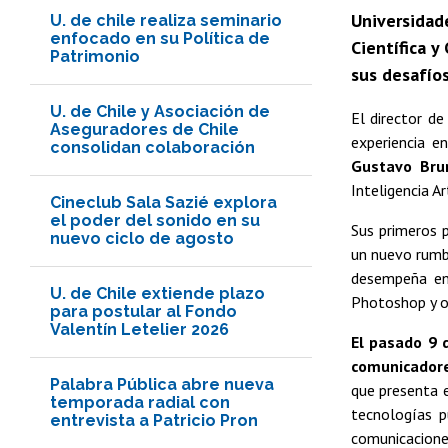
Universidade
U. de chile realiza seminario
enfocado en su Política de
Científica y
Patrimonio
sus desafíos
U. de Chile y Asociación de
El director d
Aseguradores de Chile
experiencia e
consolidan colaboración
Gustavo Brun
Inteligencia Art
Cineclub Sala Sazié explora
el poder del sonido en su
Sus primeros p
nuevo ciclo de agosto
un nuevo rumb
desempeña en 
U. de Chile extiende plazo
Photoshop y ot
para postular al Fondo
Valentín Letelier 2026
El pasado 9 d
comunicadore
Palabra Pública abre nueva
que presenta e
temporada radial con
tecnologías p
entrevista a Patricio Pron
comunicaciones