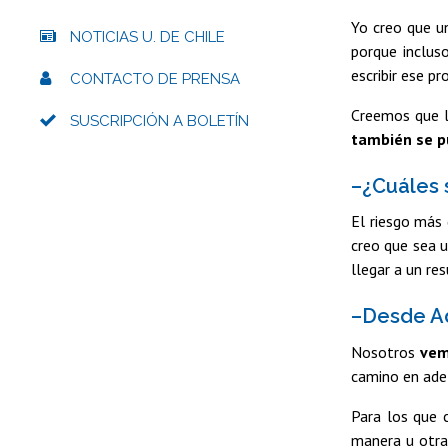
Yo creo que un
NOTICIAS U. DE CHILE
porque inclus
escribir ese p
CONTACTO DE PRENSA
Creemos que la
SUSCRIPCIÓN A BOLETÍN
también se p
–¿Cuáles 
El riesgo más 
creo que sea un
llegar a un re
–Desde Ad
Nosotros
vemo
camino en ade
Para los que 
manera u otra,