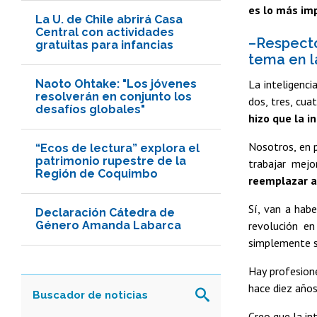
es lo más im
La U. de Chile abrirá Casa
Central con actividades
–Respecto 
gratuitas para infancias
tema en l
Naoto Ohtake: "Los jóvenes
La inteligenci
resolverán en conjunto los
dos, tres, cua
desafíos globales"
hizo que la i
Nosotros, en p
“Ecos de lectura” explora el
patrimonio rupestre de la
trabajar mejo
Región de Coquimbo
reemplazar a
Sí, van a hab
Declaración Cátedra de
Género Amanda Labarca
revolución e
simplemente s
Hay profesione
hace diez años
Creo que la in