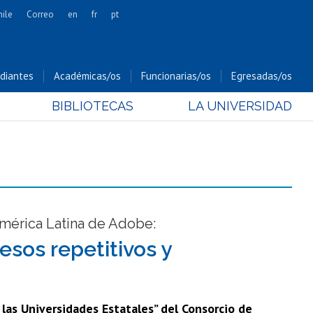
hile
Correo
en
fr
pt
Artes
Cs. Agronómicas
diantes
Académicas/os
Funcionarias/os
Egresadas/os
Cs. Forestales y Conservación
BIBLIOTECAS
LA UNIVERSIDAD
Cs. Sociales
Comunicación e Imagen
Economía y Negocios
Gobierno
Odontología
Estudios Internacionales
América Latina de Adobe:
Bachillerato
esos repetitivos y
Hospital Clínico
las Universidades Estatales” del Consorcio de