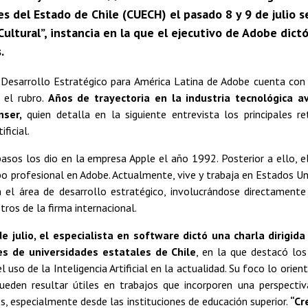
s del Estado de Chile (CUECH) el pasado 8 y 9 de julio s
 Cultural”, instancia en la que el ejecutivo de Adobe dictó
.
e Desarrollo Estratégico para América Latina de Adobe cuenta con 
n el rubro.
Años de trayectoria en la industria tecnológica a
ser,
quien detalla en la siguiente entrevista los principales r
ificial.
asos los dio en la empresa Apple el año 1992. Posterior a ello, e
o profesional en Adobe. Actualmente, vive y trabaja en Estados Un
el área de desarrollo estratégico, involucrándose directament
ros de la firma internacional.
e julio, el especialista en software dictó una charla dirigid
s de universidades estatales de Chile
, en la que destacó los
l uso de la Inteligencia Artificial en la actualidad. Su foco lo ori
ueden resultar útiles en trabajos que incorporen una perspectiv
, especialmente desde las instituciones de educación superior.
“Cr