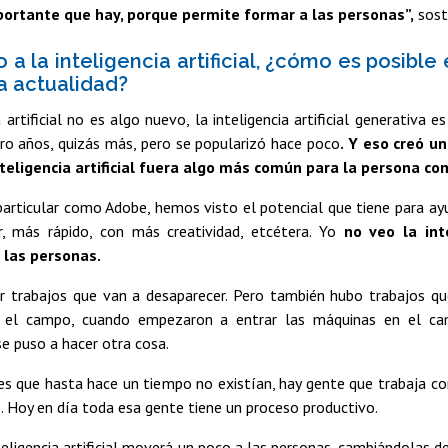
portante que hay, porque permite formar a las personas”,
sost
a la inteligencia artificial, ¿cómo es posible
a actualidad?
a artificial no es algo nuevo, la inteligencia artificial generativa 
tro años, quizás más, pero se popularizó hace poco
. Y eso creó u
nteligencia artificial fuera algo más común para la persona c
articular como Adobe, hemos visto el potencial que tiene para ay
r, más rápido, con más creatividad, etcétera. Yo
no veo la int
 las personas.
er trabajos que van a desaparecer. Pero también hubo trabajos que
n el campo, cuando empezaron a entrar las máquinas en el ca
e puso a hacer otra cosa.
s que hasta hace un tiempo no existían, hay gente que trabaja com
. Hoy en día toda esa gente tiene un proceso productivo.
teligencia artificial moverá un poco a las personas, cambiándolas de