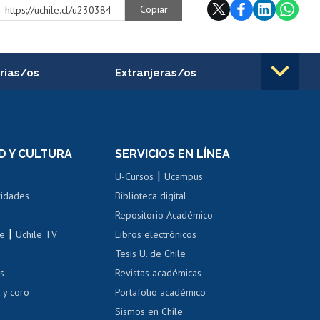
Copiar
https://uchile.cl/u230384
rias/os
Extranjeras/os
rnos de
Revalidación y reconocimiento
n
de títulos
el personal
Postulación al Programa de
Movilidad Estudiantil
D Y CULTURA
SERVICIOS EN LÍNEA
ovilidad interna
Inscripción de asignaturas
|
 de renta
U-Cursos
Ucampus
Cursos de español
 de renta
vidades
Biblioteca digital
Repositorio Académico
correo uchile
|
le
Uchile TV
Libros electrónicos
nas blancas
Tesis U. de Chile
os
Revistas académicas
, sexual y violencia
Denuncias administrativas
 y coro
Portafolio académico
Sismos en Chile