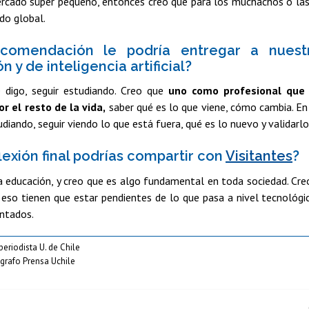
ercado súper pequeño, entonces creo que para los muchachos o la
do global.
comendación le podría entregar a nuest
 y de inteligencia artificial?
digo, seguir estudiando. Creo que
uno como profesional que h
r el resto de la vida,
saber qué es lo que viene, cómo cambia. En 
udiando, seguir viendo lo que está fuera, qué es lo nuevo y validarlo
lexión final podrías compartir con
Visitantes
?
a educación, y creo que es algo fundamental en toda sociedad. Creo
 eso tienen que estar pendientes de lo que pasa a nivel tecnológic
ntados.
periodista U. de Chile
ógrafo Prensa Uchile