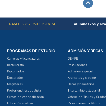
Subir
Más información
TRÁMITES Y SERVICIOS PARA
Alumnas/os y ex
Matrícula en línea
Inscripción y cambio d
Consulta y certificado
PROGRAMAS DE ESTUDIO
ADMISIÓN Y BECAS
Certificado de alumno
Carreras y licenciaturas
DEMRE
Servicio médico y den
Bachillerato
Postulaciones
Pago de arancel y cré
Diplomados
Admisión especial
Pago de arancel y cré
Doctorados
Aranceles y créditos
Certificado de títulos 
Magísteres
Becas y beneficios
Profesional especialista
Intercambio estudiantil
Mi Uchile
Ayu
Cursos de especialización
Oficina de Títulos y Grado
Educación continua
Revalidación de títulos