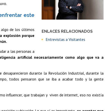
uvo.
 enfrentar este
es algo de los últimos
ENLACES RELACIONADOS
na explosión porque
Entrevistas a Visitantes
omún.
udar a las personas a
eligencia artificial necesariamente como algo que va a
 desaparecieron durante la Revolución Industrial, durante la
mpo, todos pensaron que se iba a acabar todo y la gente
o influencer, que trabajan y viven de internet, eso no existía
 posición y ubicación. Lo que sí es importante,
es aceptar que