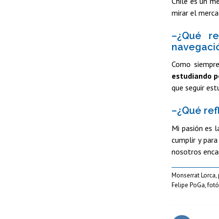
Chile es un m
mirar el merca
–¿Qué re
navegación
Como siempre 
estudiando po
que seguir est
–¿Qué ref
Mi pasión es l
cumplir y para
nosotros enca
Monserrat Lorca, 
Felipe PoGa, fot