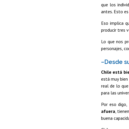
que los indiv
antes. Esto es
Eso implica q
producir tres 
Lo que nos pre
personajes, co
–Desde su
Chile está bi
está muy bien 
real de lo que
para las unive
Por eso digo,
afuera
, tiene
buena capacida