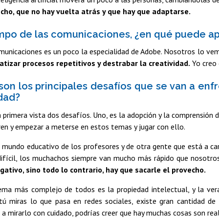
cho, que no hay vuelta atrás y que hay que adaptarse.
mpo de las comunicaciones, ¿en qué puede aport
municaciones es un poco la especialidad de Adobe. Nosotros lo ve
tizar procesos repetitivos y destrabar la creatividad.
Yo creo q
son los principales desafíos que se van a enfre
idad?
 primera vista dos desafíos. Uno, es la adopción y la comprensión de
tren y empezar a meterse en estos temas y jugar con ello.
 mundo educativo de los profesores y de otra gente que está a carg
difícil, los muchachos siempre van mucho más rápido que nosotro
ativo, sino todo lo contrario, hay que sacarle el provecho.
ema más complejo de todos es la propiedad intelectual, y la ve
 tú miras lo que pasa en redes sociales, existe gran cantidad de
a mirarlo con cuidado, podrías creer que hay muchas cosas son rea