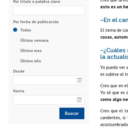
Por título o palabra clave
esto es un he
–En el ca
El tema de co
Todas
cosas, automa
Última semana
–¿Cuáles 
Último mes
la actual
Último año
Yo puedo ver a
Desde
es subirse al 
Creo que en el
Hasta
Yo sé que es 
como algo neg
Creo que el t
candentes, si
acostumbrado 