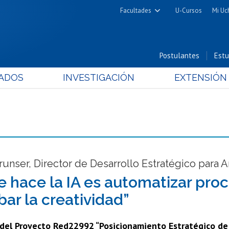
Facultades
U-Cursos
Mi Uc
Arquitectura y Urbanismo
Ciencias
Postulantes
Estu
Cs. Físicas y Matemáticas
ADOS
INVESTIGACIÓN
EXTENSIÓN
Cs. Químicas y Farmacéuticas
Cs. Veterinarias y Pecuarias
Derecho
Filosofía y Humanidades
Medicina
Estudios Avanzados en Educación
unser, Director de Desarrollo Estratégico para 
Nutrición y Tecnología de
e hace la IA es automatizar proc
Alimentos
bar la creatividad”
 del Proyecto Red22992 “Posicionamiento Estratégico de 