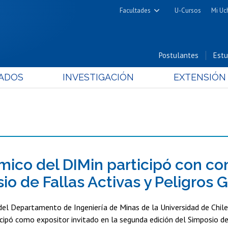
Facultades
U-Cursos
Mi Uc
Arquitectura y Urbanismo
Ciencias
Postulantes
Estu
Cs. Físicas y Matemáticas
ADOS
INVESTIGACIÓN
EXTENSIÓN
Cs. Químicas y Farmacéuticas
Cs. Veterinarias y Pecuarias
Derecho
Filosofía y Humanidades
Medicina
Estudios Avanzados en Educación
ico del DIMin participó con co
Nutrición y Tecnología de
io de Fallas Activas y Peligros 
Alimentos
el Departamento de Ingeniería de Minas de la Universidad de Chile,
icipó como expositor invitado en la segunda edición del Simposio de