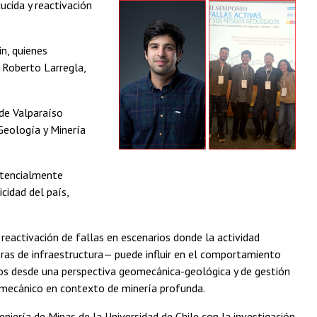
ucida y reactivación
n, quienes
 Roberto Larregla,
 de Valparaíso
 Geología y Minería
potencialmente
cidad del país,
 reactivación de fallas en escenarios donde la actividad
bras de infraestructura— puede influir en el comportamiento
sos desde una perspectiva geomecánica-geológica y de gestión
eomecánico en contexto de minería profunda.
iería de Minas de la Universidad de Chile con la investigación