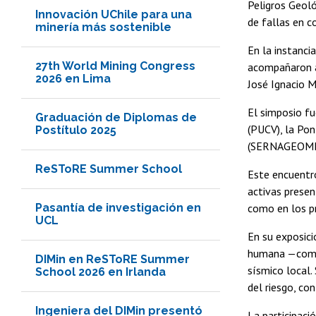
Peligros Geoló
Innovación UChile para una
de fallas en c
minería más sostenible
En la instanci
27th World Mining Congress
acompañaron al
2026 en Lima
José Ignacio M
El simposio fu
Graduación de Diplomas de
(PUCV), la Pon
Postítulo 2025
(SERNAGEOMI
ReSToRE Summer School
Este encuentro
activas presen
Pasantía de investigación en
como en los pr
UCL
En su exposici
humana —como l
DIMin en ReSToRE Summer
sísmico local.
School 2026 en Irlanda
del riesgo, co
Ingeniera del DIMin presentó
La participaci