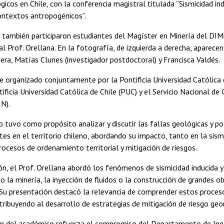
gicos en Chile, con la conferencia magistral titulada “Sismicidad ind
ontextos antropogénicos”.
a también participaron estudiantes del Magíster en Minería del DIMi
 Prof. Orellana. En la fotografía, de izquierda a derecha, aparecen
era, Matías Clunes (investigador postdoctoral) y Francisca Valdés.
e organizado conjuntamente por la Pontificia Universidad Católica
tificia Universidad Católica de Chile (PUC) y el Servicio Nacional de
N).
 tuvo como propósito analizar y discutir las fallas geológicas y 
tes en el territorio chileno, abordando su impacto, tanto en la sismi
ocesos de ordenamiento territorial y mitigación de riesgos.
ón, el Prof. Orellana abordó los fenómenos de sismicidad inducida y
a minería, la inyección de fluidos o la construcción de grandes o
 Su presentación destacó la relevancia de comprender estos proce
ntribuyendo al desarrollo de estrategias de mitigación de riesgo g
ón del académico refuerza el compromiso del Departamento de Ingen