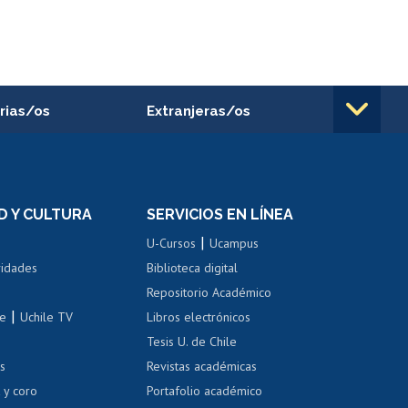
rias/os
Extranjeras/os
rnos de
Revalidación y reconocimiento
n
de títulos
el personal
Postulación al Programa de
Movilidad Estudiantil
D Y CULTURA
SERVICIOS EN LÍNEA
ovilidad interna
Inscripción de asignaturas
|
 de renta
U-Cursos
Ucampus
Cursos de español
 de renta
vidades
Biblioteca digital
Repositorio Académico
correo uchile
|
le
Uchile TV
Libros electrónicos
nas blancas
Tesis U. de Chile
os
Revistas académicas
, sexual y violencia
Denuncias administrativas
 y coro
Portafolio académico