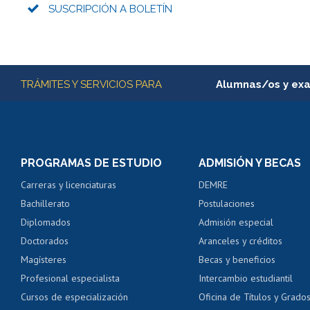
SUSCRIPCIÓN A BOLETÍN
Más información
TRÁMITES Y SERVICIOS PARA
Alumnas/os y ex
Matrícula en línea
Inscripción y cambio d
Consulta y certificado
PROGRAMAS DE ESTUDIO
ADMISIÓN Y BECAS
Certificado de alumno
Carreras y licenciaturas
DEMRE
Servicio médico y den
Bachillerato
Postulaciones
Pago de arancel y cré
Diplomados
Admisión especial
Pago de arancel y cré
Doctorados
Aranceles y créditos
Certificado de títulos 
Magísteres
Becas y beneficios
Profesional especialista
Intercambio estudiantil
Mi Uchile
Ayu
Cursos de especialización
Oficina de Títulos y Grado