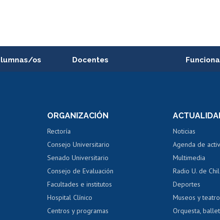
alumnas/os
Docentes
Funciona
Postulación a concursos
Cursos inte
internos de investigación
capacitació
e asignaturas
Consulta a bases de datos
Bienestar d
 de notas
ORGANIZACIÓN
ACTUALIDA
Perfeccionamiento
Portal de m
 regular
Editar Portafolio Académico
Certificado
Rectoría
Noticias
tal
Evaluación docente
Certificado
Consejo Universitario
Agenda de acti
dito alumnos
honorarios
Calificación académica
Senado Universitario
Multimedia
dito exalumnos
Gestión de 
Consejo de Evaluación
Radio U. de Chi
Postulación al AUCAI
y grados
Editar pági
Facultades e institutos
Deportes
Hospital Clínico
Museos y teatr
da tecnológica
Tarjeta TUI
Wifi
Acoso laboral
s
Centros y programas
Orquesta, ballet