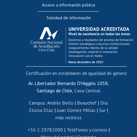
Perfeccionamiento
Acceso a información pública
Editar Portafolio Académico
Solicitud de información
Evaluación docente
Calificación académica
Postulación al AUCAI
Funcionarias/os
Cursos internos de capacitación
Bienestar del personal
Certificación en estándares de igualdad de género
Portal de movilidad interna
Certificado de renta
Av. Libertador Bernardo O'Higgins 1058,
Santiago de Chile,
Casa Central
Certificado de renta honorarios
Gestión de correo uchile
Campus
:
Andrés Bello
|
Beauchef
|
Dra.
Editar páginas blancas
Eloísa Díaz
|
Juan Gómez Millas
|
Sur
|
más recintos
Extranjeras/os
Revalidación y reconocimiento de títulos
+56 2 29782000
|
Teléfonos y correos
|