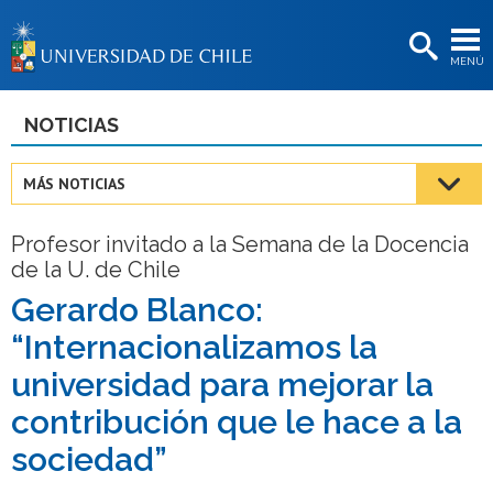
EXTENSIÓN
MENÚ
BIBLIOTECAS
LA UNIVERSIDAD
NOTICIAS
Postulantes
MÁS NOTICIAS
Estudiantes
Profesor invitado a la Semana de la Docencia
Académicas/os
de la U. de Chile
Funcionarias/os
Gerardo Blanco:
“Internacionalizamos la
Egresadas/os
universidad para mejorar la
contribución que le hace a la
sociedad”