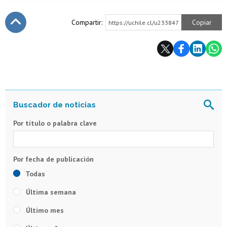
Compartir:
Copiar
https://uchile.cl/u233847
Subir
Por título o palabra clave
Todas
Última semana
Último mes