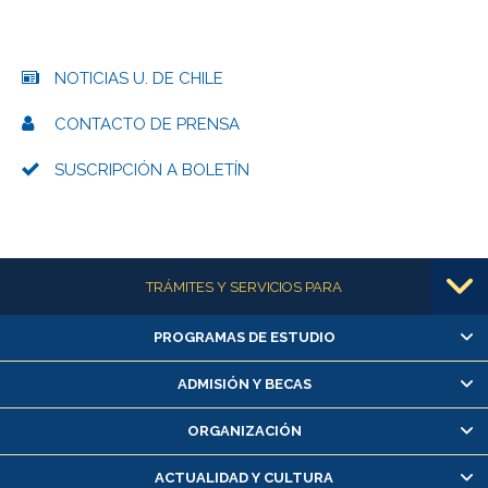
NOTICIAS U. DE CHILE
CONTACTO DE PRENSA
SUSCRIPCIÓN A BOLETÍN
Más información
TRÁMITES Y SERVICIOS PARA
PROGRAMAS DE ESTUDIO
Alumnas/os y exalumnas/os
Matrícula en línea
ADMISIÓN Y BECAS
Inscripción y cambio de asignaturas
ORGANIZACIÓN
Consulta y certificado de notas
Certificado de alumno regular
ACTUALIDAD Y CULTURA