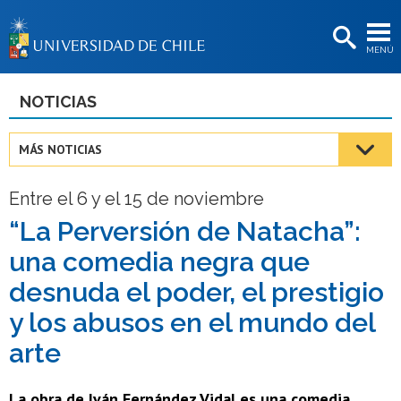
EXTENSIÓN
MENÚ
BIBLIOTECAS
LA UNIVERSIDAD
NOTICIAS
Postulantes
MÁS NOTICIAS
Estudiantes
Entre el 6 y el 15 de noviembre
Académicas/os
“La Perversión de Natacha”:
Funcionarias/os
una comedia negra que
Egresadas/os
desnuda el poder, el prestigio
y los abusos en el mundo del
arte
La obra de Iván Fernández Vidal es una comedia