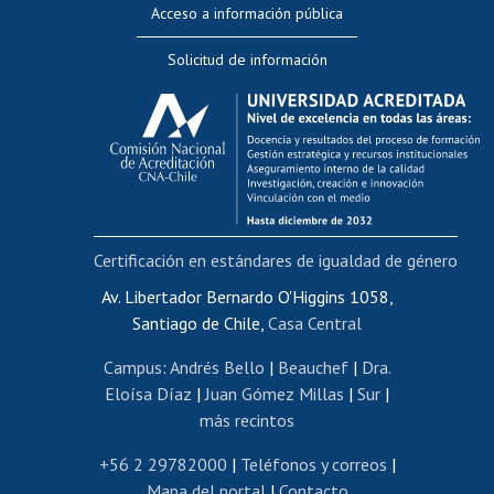
Acceso a información pública
Editar Portafolio Académico
Solicitud de información
Evaluación docente
Calificación académica
Postulación al AUCAI
Funcionarias/os
Cursos internos de capacitación
Bienestar del personal
Certificación en estándares de igualdad de género
Portal de movilidad interna
Certificado de renta
Av. Libertador Bernardo O'Higgins 1058,
Santiago de Chile,
Casa Central
Certificado de renta honorarios
Gestión de correo uchile
Campus
:
Andrés Bello
|
Beauchef
|
Dra.
Editar páginas blancas
Eloísa Díaz
|
Juan Gómez Millas
|
Sur
|
más recintos
Extranjeras/os
Revalidación y reconocimiento de títulos
+56 2 29782000
|
Teléfonos y correos
|
Mapa del portal
|
Contacto
Postulación al Programa de Movilidad Estudiantil