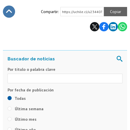
Compartir:
Copiar
https://uchile.cl/u234407
Subir
Por título o palabra clave
Todas
Última semana
Último mes
Último año