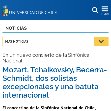
EXTENSIÓN
MENÚ
BIBLIOTECAS
LA UNIVERSIDAD
NOTICIAS
Postulantes
MÁS NOTICIAS
Estudiantes
En un nuevo concierto de la Sinfónica
Académicas/os
Nacional
Funcionarias/os
Mozart, Tchaikovsky, Becerra-
Schmidt, dos solistas
Egresadas/os
excepcionales y una batuta
internacional
El concertino de la Sinfónica Nacional de Chile,