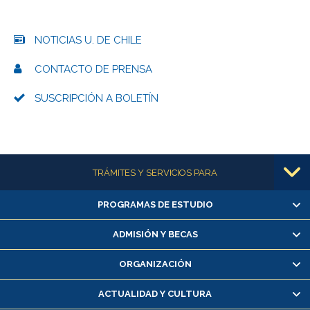
NOTICIAS U. DE CHILE
CONTACTO DE PRENSA
SUSCRIPCIÓN A BOLETÍN
Más información
TRÁMITES Y SERVICIOS PARA
PROGRAMAS DE ESTUDIO
Alumnas/os y exalumnas/os
Matrícula en línea
ADMISIÓN Y BECAS
Inscripción y cambio de asignaturas
ORGANIZACIÓN
Consulta y certificado de notas
Certificado de alumno regular
ACTUALIDAD Y CULTURA
Servicio médico y dental