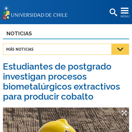
EXTENSIÓN
MENÚ
BIBLIOTECAS
LA UNIVERSIDAD
NOTICIAS
Postulantes
MÁS NOTICIAS
Estudiantes
Estudiantes de postgrado
Académicas/os
investigan procesos
Funcionarias/os
biometalúrgicos extractivos
Egresadas/os
para producir cobalto