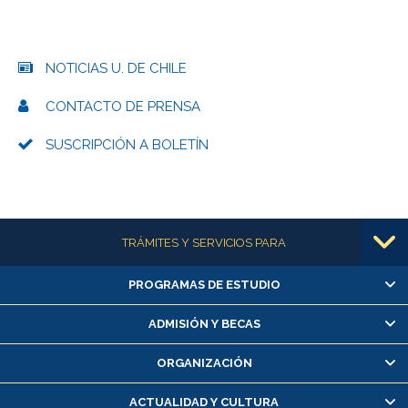
NOTICIAS U. DE CHILE
CONTACTO DE PRENSA
SUSCRIPCIÓN A BOLETÍN
Más información
TRÁMITES Y SERVICIOS PARA
PROGRAMAS DE ESTUDIO
Alumnas/os y exalumnas/os
Matrícula en línea
ADMISIÓN Y BECAS
Inscripción y cambio de asignaturas
ORGANIZACIÓN
Consulta y certificado de notas
Certificado de alumno regular
ACTUALIDAD Y CULTURA