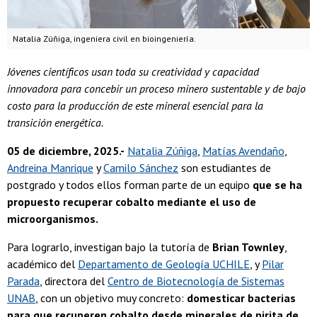
Natalia Zúñiga, ingeniera civil en bioingeniería.
Jóvenes científicos usan toda su creatividad y capacidad
innovadora para concebir un proceso minero sustentable y de bajo
costo para la producción de este mineral esencial para la
transición energética.
05 de diciembre, 2025.-
Natalia Zúñiga
,
Matías Avendaño
,
Andreina Manrique
y
Camilo Sánchez
son estudiantes de
postgrado y todos ellos forman parte de un equipo
que se ha
propuesto recuperar cobalto mediante el uso de
microorganismos.
Para lograrlo, investigan bajo la tutoría de
Brian Townley
,
académico del
Departamento de Geología UCHILE
, y
Pilar
Parada
, directora del
Centro de Biotecnología de Sistemas
UNAB
, con un objetivo muy concreto:
domesticar bacterias
para que recuperen cobalto desde minerales de pirita de