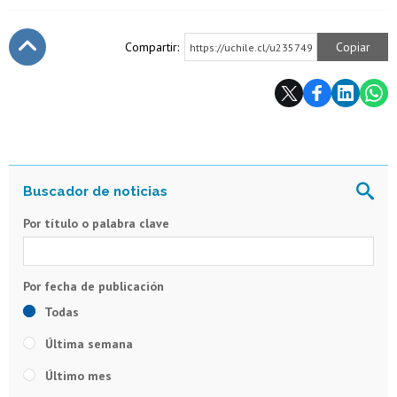
Compartir:
Copiar
https://uchile.cl/u235749
Subir
Por título o palabra clave
Todas
Última semana
Último mes