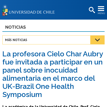
EXTENSIÓN
MENÚ
BIBLIOTECAS
LA UNIVERSIDAD
NOTICIAS
Postulantes
MÁS NOTICIAS
Estudiantes
La profesora Cielo Char Aubry
Académicas/os
fue invitada a participar en un
Funcionarias/os
panel sobre inocuidad
Egresadas/os
alimentaria en el marco del
UK-Brazil One Health
Symposium
La académica de la Universidad de Chile, Prof. Cielo