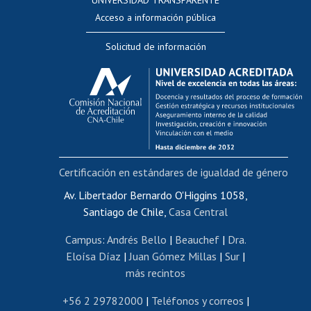
UNIVERSIDAD TRANSPARENTE
Perfeccionamiento
Acceso a información pública
Editar Portafolio Académico
Solicitud de información
Evaluación docente
Calificación académica
Postulación al AUCAI
Funcionarias/os
Cursos internos de capacitación
Bienestar del personal
Certificación en estándares de igualdad de género
Portal de movilidad interna
Certificado de renta
Av. Libertador Bernardo O'Higgins 1058,
Santiago de Chile,
Casa Central
Certificado de renta honorarios
Gestión de correo uchile
Campus
:
Andrés Bello
|
Beauchef
|
Dra.
Editar páginas blancas
Eloísa Díaz
|
Juan Gómez Millas
|
Sur
|
más recintos
Extranjeras/os
Revalidación y reconocimiento de títulos
+56 2 29782000
|
Teléfonos y correos
|