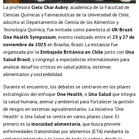
La profesora
Cielo Char Aubry
, académica de la Facultad de
Ciencias Químicas y Farmacéuticas de la Universidad de Chile,
adscrita al Departamento de Ciencia de los Alimentos y
Tecnología Química, fue invitada como panelista al
UK-Brazil
One Health Symposium
, evento realizado entre el
25 y 27 de
noviembre de 2025
en Brasilia, Brasil. La instancia fue
organizada por la
Embajada Británica en Chile
junto con
Una
Salud Brasil
, y congregó a especialistas internacionales para
analizar desafíos críticos en salud pública, sistemas
alimentarios y sostenibilidad.
Durante el encuentro, los debates se centraron en los pilares
estratégicos del enfoque
One Health
, o
Una Salud
que integra
la salud humana, animal y ambiental para fortalecer la gestión
de riesgos en sistemas agroalimentarios. La iniciativa “One
Health” o Una Salud se centra en varios pilares clave. El
primero es la
inocuidad alimentaria
, que busca prevenir
enfermedades transmitidas por alimentos (ETA) mediante la
vigilancia integrada a lo largo de toda la cadena, desde la