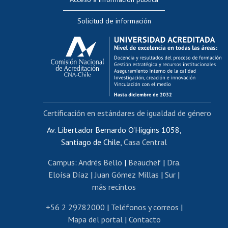
Editar Portafolio Académico
Solicitud de información
Evaluación docente
Calificación académica
Postulación al AUCAI
Funcionarias/os
Cursos internos de capacitación
Bienestar del personal
Certificación en estándares de igualdad de género
Portal de movilidad interna
Certificado de renta
Av. Libertador Bernardo O'Higgins 1058,
Santiago de Chile,
Casa Central
Certificado de renta honorarios
Gestión de correo uchile
Campus
:
Andrés Bello
|
Beauchef
|
Dra.
Editar páginas blancas
Eloísa Díaz
|
Juan Gómez Millas
|
Sur
|
más recintos
Extranjeras/os
Revalidación y reconocimiento de títulos
+56 2 29782000
|
Teléfonos y correos
|
Mapa del portal
|
Contacto
Postulación al Programa de Movilidad Estudiantil