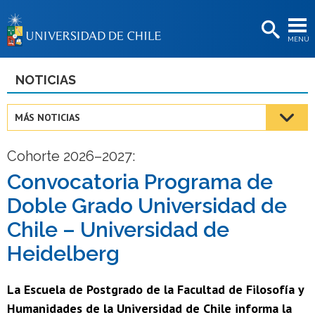
EXTENSIÓN
MENÚ
BIBLIOTECAS
LA UNIVERSIDAD
NOTICIAS
Postulantes
MÁS NOTICIAS
Estudiantes
Cohorte 2026–2027:
Académicas/os
Convocatoria Programa de
Funcionarias/os
Doble Grado Universidad de
Egresadas/os
Chile – Universidad de
Heidelberg
La Escuela de Postgrado de la Facultad de Filosofía y
Humanidades de la Universidad de Chile informa la