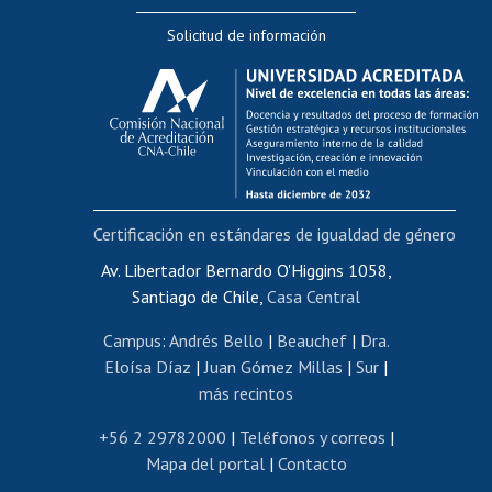
Editar Portafolio Académico
Solicitud de información
Evaluación docente
Calificación académica
Postulación al AUCAI
Funcionarias/os
Cursos internos de capacitación
Bienestar del personal
Certificación en estándares de igualdad de género
Portal de movilidad interna
Certificado de renta
Av. Libertador Bernardo O'Higgins 1058,
Santiago de Chile,
Casa Central
Certificado de renta honorarios
Gestión de correo uchile
Campus
:
Andrés Bello
|
Beauchef
|
Dra.
Editar páginas blancas
Eloísa Díaz
|
Juan Gómez Millas
|
Sur
|
más recintos
Extranjeras/os
Revalidación y reconocimiento de títulos
+56 2 29782000
|
Teléfonos y correos
|
Mapa del portal
|
Contacto
Postulación al Programa de Movilidad Estudiantil