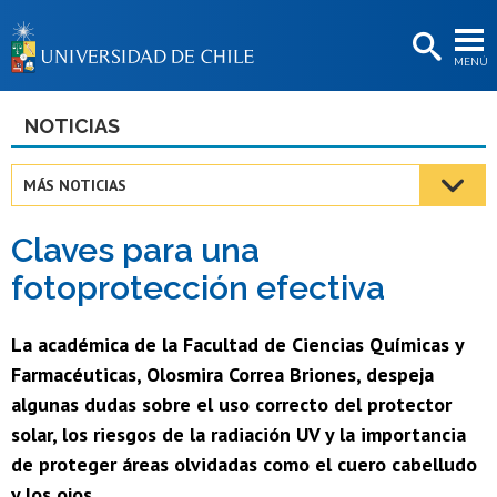
EXTENSIÓN
MENÚ
BIBLIOTECAS
LA UNIVERSIDAD
NOTICIAS
Postulantes
MÁS NOTICIAS
Estudiantes
Claves para una
Académicas/os
fotoprotección efectiva
Funcionarias/os
La académica de la Facultad de Ciencias Químicas y
Egresadas/os
Farmacéuticas, Olosmira Correa Briones, despeja
algunas dudas sobre el uso correcto del protector
solar, los riesgos de la radiación UV y la importancia
de proteger áreas olvidadas como el cuero cabelludo
y los ojos.