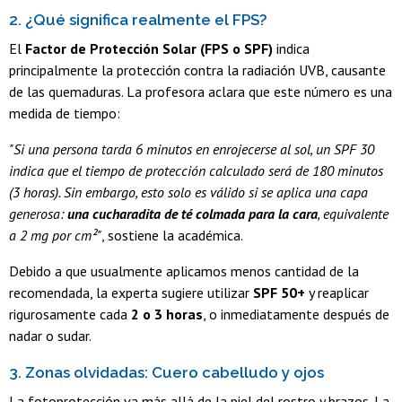
2. ¿Qué significa realmente el FPS?
El
Factor de Protección Solar (FPS o SPF)
indica
principalmente la protección contra la radiación UVB, causante
de las quemaduras. La profesora aclara que este número es una
medida de tiempo:
"Si una persona tarda 6 minutos en enrojecerse al sol, un SPF 30
indica que el tiempo de protección calculado será de 180 minutos
(3 horas). Sin embargo, esto solo es válido si se aplica una capa
generosa:
una cucharadita de té colmada para la cara
, equivalente
a 2 mg por cm²"
, sostiene la académica.
Debido a que usualmente aplicamos menos cantidad de la
recomendada, la experta sugiere utilizar
SPF 50+
y reaplicar
rigurosamente cada
2 o 3 horas
, o inmediatamente después de
nadar o sudar.
3. Zonas olvidadas: Cuero cabelludo y ojos
La fotoprotección va más allá de la piel del rostro y brazos. La