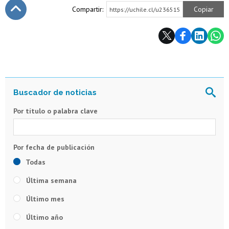
Compartir:
Copiar
https://uchile.cl/u236515
Subir
Por título o palabra clave
Todas
Última semana
Último mes
Último año