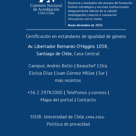
Funcionarias/os
Cursos internos de capacitación
Bienestar del personal
Certificación en estándares de igualdad de género
Portal de movilidad interna
Certificado de renta
Av. Libertador Bernardo O'Higgins 1058,
Santiago de Chile,
Casa Central
Certificado de renta honorarios
Gestión de correo uchile
Campus
:
Andrés Bello
|
Beauchef
|
Dra.
Editar páginas blancas
Eloísa Díaz
|
Juan Gómez Millas
|
Sur
|
más recintos
Extranjeras/os
Revalidación y reconocimiento de títulos
+56 2 29782000
|
Teléfonos y correos
|
Mapa del portal
|
Contacto
Postulación al Programa de Movilidad Estudiantil
Inscripción de asignaturas
SISIB
Universidad de Chile
Cursos de español
-
, 1994-2026 -
Política de privacidad
Mi Uchile
Ayuda tecnológica
Tarjeta TUI
Wifi