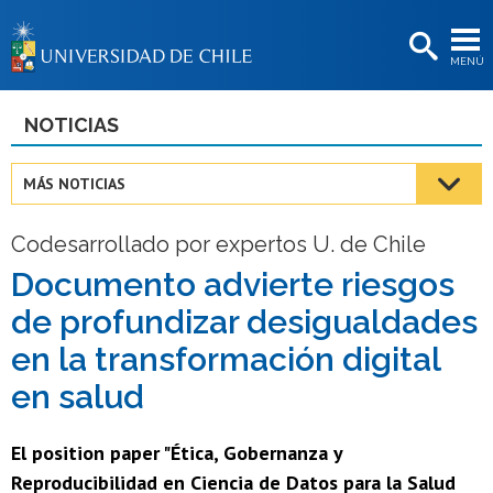
EXTENSIÓN
MENÚ
BIBLIOTECAS
LA UNIVERSIDAD
NOTICIAS
Postulantes
MÁS NOTICIAS
Estudiantes
Codesarrollado por expertos U. de Chile
Académicas/os
Documento advierte riesgos
Funcionarias/os
de profundizar desigualdades
Egresadas/os
en la transformación digital
en salud
El position paper "Ética, Gobernanza y
Reproducibilidad en Ciencia de Datos para la Salud