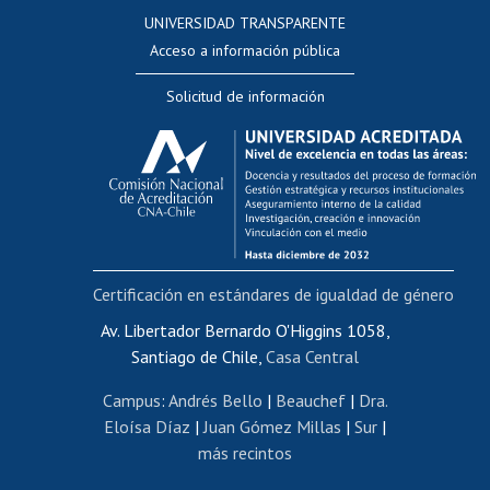
Consulta a bases de datos
UNIVERSIDAD TRANSPARENTE
Perfeccionamiento
Acceso a información pública
Editar Portafolio Académico
Solicitud de información
Evaluación docente
Calificación académica
Postulación al AUCAI
Funcionarias/os
Cursos internos de capacitación
Bienestar del personal
Certificación en estándares de igualdad de género
Portal de movilidad interna
Certificado de renta
Av. Libertador Bernardo O'Higgins 1058,
Santiago de Chile,
Casa Central
Certificado de renta honorarios
Gestión de correo uchile
Campus
:
Andrés Bello
|
Beauchef
|
Dra.
Editar páginas blancas
Eloísa Díaz
|
Juan Gómez Millas
|
Sur
|
más recintos
Extranjeras/os