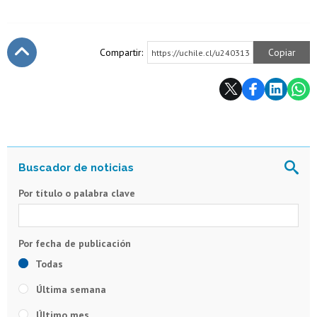
Compartir:
Copiar
https://uchile.cl/u240313
Subir
Por título o palabra clave
Todas
Última semana
Último mes