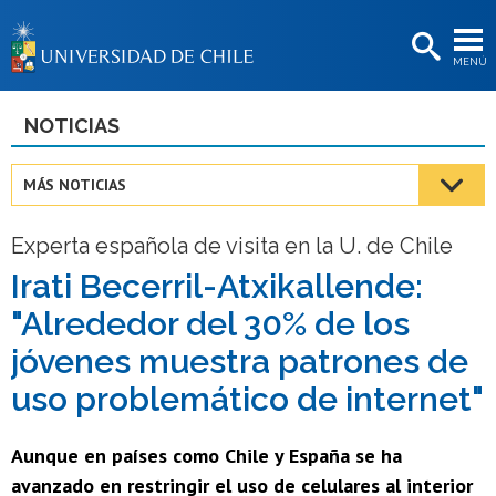
EXTENSIÓN
MENÚ
BIBLIOTECAS
LA UNIVERSIDAD
NOTICIAS
Postulantes
MÁS NOTICIAS
Estudiantes
Experta española de visita en la U. de Chile
Académicas/os
Irati Becerril-Atxikallende:
Funcionarias/os
"Alrededor del 30% de los
Egresadas/os
jóvenes muestra patrones de
uso problemático de internet"
Aunque en países como Chile y España se ha
avanzado en restringir el uso de celulares al interior