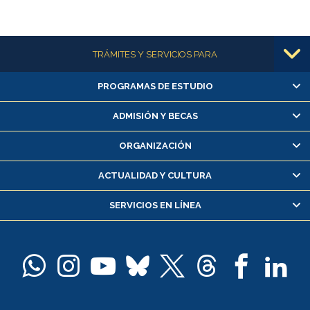
Más información
TRÁMITES Y SERVICIOS PARA
PROGRAMAS DE ESTUDIO
Alumnas/os y exalumnas/os
Matrícula en línea
ADMISIÓN Y BECAS
Inscripción y cambio de asignaturas
ORGANIZACIÓN
Consulta y certificado de notas
Certificado de alumno regular
ACTUALIDAD Y CULTURA
Servicio médico y dental
SERVICIOS EN LÍNEA
Pago de arancel y crédito alumnos
Pago de arancel y crédito exalumnos
Certificado de títulos y grados
Docentes
Postulación a concursos internos de investigación