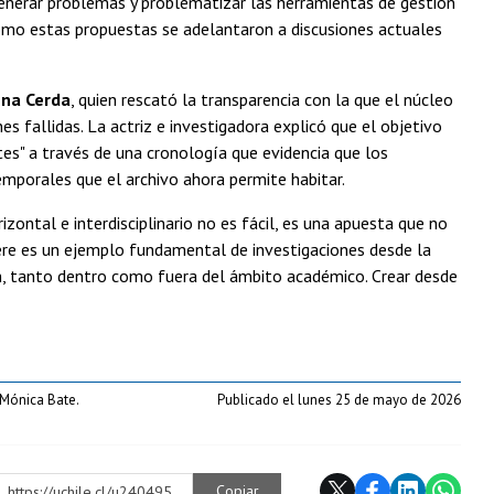
 generar problemas y problematizar las herramientas de gestión
 cómo estas propuestas se adelantaron a discusiones actuales
ina Cerda
, quien rescató la transparencia con la que el núcleo
 fallidas. La actriz e investigadora explicó que el objetivo
ntes" a través de una cronología que evidencia que los
emporales que el archivo ahora permite habitar.
zontal e interdisciplinario no es fácil, es una apuesta que no
vere es un ejemplo fundamental de investigaciones desde la
ón, tanto dentro como fuera del ámbito académico. Crear desde
 Mónica Bate.
Publicado el lunes 25 de mayo de 2026
Copiar
https://uchile.cl/u240495