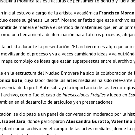
isciplina modifica las estructuras de pensamiento dentro y fuera d
n inicial estuvo a cargo de la artista y académica
Francisca Moran
cleo desde su génesis. La prof. Morand enfatizó que este archivo 
nsmitir de manera efectiva el sentido de materiales que, en un pri
como una herramienta de iluminación para futuros procesos, alejánd
 la artista durante la presentación: "El archivo no es algo que uno 
movilizando el proceso y va a veces cambiando ideas y va nutriénd
 mapa complejo de ideas que están superpuestas entre el archivo y 
 en la estructura del Núcleo Emovere ha sido la colaboración de l
ónica Bate
, cuya labor desde las artes mediales ha sido relevante a 
presencia de la prof. Bate subraya la importancia de las tecnologí
el archivo, como fue el caso de
Intersecciones Frágiles
y luego en
Esp
ambién en el desarrollo de artículos y en presentaciones.
tación, se dio paso a un panel de conversación moderado por la hi
. Isabel Jara
, donde participaron
Alessandra Burotto, Valentina S
 plantear un archivo en el campo de las artes mediales, donde la ge