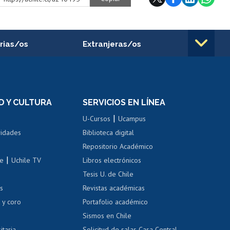
rias/os
Extranjeras/os
rnos de
Revalidación y reconocimiento
n
de títulos
el personal
Postulación al Programa de
Movilidad Estudiantil
D Y CULTURA
SERVICIOS EN LÍNEA
ovilidad interna
Inscripción de asignaturas
|
 de renta
U-Cursos
Ucampus
Cursos de español
 de renta
vidades
Biblioteca digital
Repositorio Académico
correo uchile
|
le
Uchile TV
Libros electrónicos
nas blancas
Tesis U. de Chile
os
Revistas académicas
, sexual y violencia
Denuncias administrativas
 y coro
Portafolio académico
Sismos en Chile
itaria
Solicitud de salas Casa Central