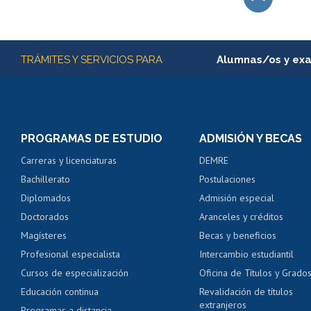
Subir
Más información
TRÁMITES Y SERVICIOS PARA
Alumnas/os y ex
Matrícula en línea
Inscripción y cambio d
Consulta y certificado
PROGRAMAS DE ESTUDIO
ADMISIÓN Y BECAS
Certificado de alumno
Carreras y licenciaturas
DEMRE
Servicio médico y den
Bachillerato
Postulaciones
Pago de arancel y cré
Diplomados
Admisión especial
Pago de arancel y cré
Doctorados
Aranceles y créditos
Certificado de títulos 
Magísteres
Becas y beneficios
Profesional especialista
Intercambio estudiantil
Mi Uchile
Ayu
Cursos de especialización
Oficina de Títulos y Grado
Educación continua
Revalidación de títulos
extranjeros
Programas a distancia