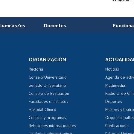
alumnas/os
Docentes
Funciona
Postulación a concursos
Cursos inte
internos de investigación
capacitació
e asignaturas
Consulta a bases de datos
Bienestar d
 de notas
ORGANIZACIÓN
ACTUALIDA
Perfeccionamiento
Portal de m
 regular
Editar Portafolio Académico
Certificado
Rectoría
Noticias
tal
Evaluación docente
Certificado
Consejo Universitario
Agenda de acti
dito alumnos
honorarios
Calificación académica
Senado Universitario
Multimedia
dito exalumnos
Gestión de 
Consejo de Evaluación
Radio U. de Chi
Postulación al AUCAI
y grados
Editar pági
Facultades e institutos
Deportes
Hospital Clínico
Museos y teatr
da tecnológica
Tarjeta TUI
Wifi
Acoso laboral
s
Centros y programas
Orquesta, ballet
Relaciones internacionales
Publicaciones
Unidades administrativas
Editorial Univers