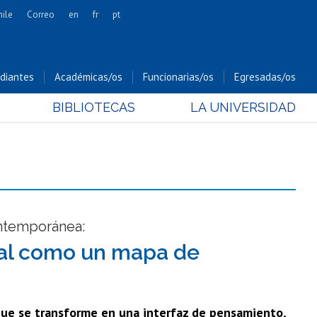
hile
Correo
en
fr
pt
Artes
Cs. Agronómicas
diantes
Académicas/os
Funcionarias/os
Egresadas/os
Cs. Forestales y Conservación
BIBLIOTECAS
LA UNIVERSIDAD
Cs. Sociales
Comunicación e Imagen
Economía y Negocios
Gobierno
Odontología
Estudios Internacionales
ontemporánea:
Bachillerato
tal como un mapa de
Hospital Clínico
que se transforme en una interfaz de pensamiento,