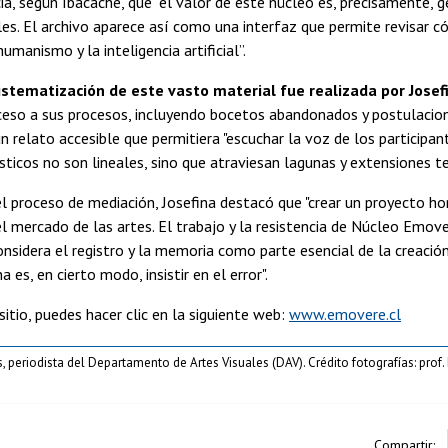
ia, según Ibacache, que “el valor de este núcleo es, precisamente,
ales. El archivo aparece así como una interfaz que permite revisar
umanismo y la inteligencia artificial”.
istematización de este vasto material fue realizada por Josef
ceso a sus procesos, incluyendo bocetos abandonados y postulaciones
un relato accesible que permitiera "escuchar la voz de los participa
sticos no son lineales, sino que atraviesan lagunas y extensiones t
 proceso de mediación, Josefina destacó que "crear un proyecto hori
el mercado de las artes. El trabajo y la resistencia de Núcleo Emo
onsidera el registro y la memoria como parte esencial de la creaci
na es, en cierto modo, insistir en el error".
 sitio, puedes hacer clic en la siguiente web:
www.emovere.cl
periodista del Departamento de Artes Visuales (DAV). Crédito fotografías: prof.
Compartir: