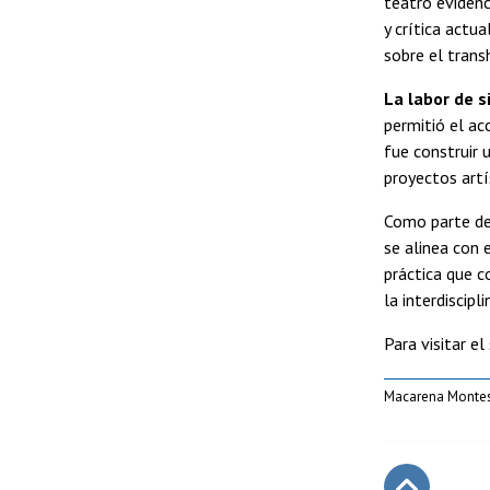
teatro evidenc
y crítica actu
sobre el transh
La labor de s
permitió el ac
fue construir 
proyectos artí
Como parte del
se alinea con 
práctica que c
la interdiscipli
Para visitar el
Macarena Montes, 