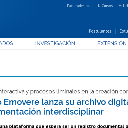
Facultades
U-Cursos
Mi Uc
Arquitectura y Urbanismo
Ciencias
Postulantes
Estu
Cs. Físicas y Matemáticas
ADOS
INVESTIGACIÓN
EXTENSIÓN
Cs. Químicas y Farmacéuticas
Cs. Veterinarias y Pecuarias
Derecho
Filosofía y Humanidades
Medicina
Estudios Avanzados en Educación
teractiva y procesos liminales en la creación c
Nutrición y Tecnología de
 Emovere lanza su archivo digi
Alimentos
mentación interdisciplinar
 una plataforma que espera ser un registro documental 