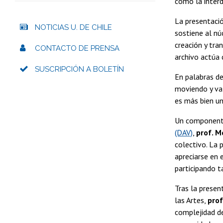
cómo la interd
La presentació
NOTICIAS U. DE CHILE
sostiene al nú
creación y tra
CONTACTO DE PRENSA
archivo actúa 
SUSCRIPCIÓN A BOLETÍN
En palabras de
moviendo y va 
es más bien un
Un componente
(DAV)
,
prof. M
colectivo. La 
apreciarse en 
participando t
Tras la presen
las Artes,
prof
complejidad de