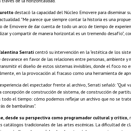
través de la horizontalidad.
urotto
destacó la capacidad del Núcleo Emovere para diseminar sus
actualidad. "Me parece que siempre contar la historia es una propues
o de Emovere de dar cuenta de todo un arco de tiempo de experienci
vilizar y compartir de manera horizontal es un tremendo desafío", c
alentina Serrati
centró su intervención en la "estética de los si
 desvanece en favor de las relaciones entre personas, ambiente y máq
ransmitir el diseño de estos sistemas invisibles, donde el foco no e
lmente, en la provocación al fracaso como una herramienta de apre
experiencia del espectador frente al archivo, Serrati señaló: "Qué 
a concepción de construcción de sistema, de construcción de partitu
 todo el tiempo: cómo podemos reflejar un archivo que no se trate
ás de bambalinas".
he, desde su perspectiva como programador cultural y crítico,
r
 catálogos tradicionales de las artes escénicas. La dificultad de cl