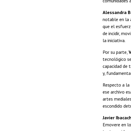
comunidades a 
Alessandra B
notable en la 
que el esfuerz
de incidir, mo
la iniciativa.
Por su parte,
V
tecnológico se
capacidad de t
y, fundamenta
Respecto a la 
ese archivo es
artes mediales
escondido detr
Javier Ibacac
Emovere en los