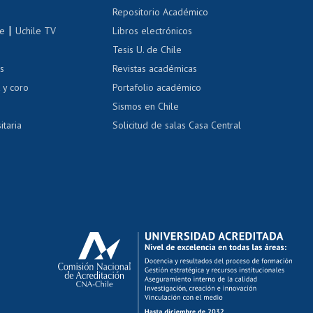
Repositorio Académico
correo uchile
|
le
Uchile TV
Libros electrónicos
nas blancas
Tesis U. de Chile
os
Revistas académicas
, sexual y violencia
Denuncias administrativas
 y coro
Portafolio académico
Sismos en Chile
itaria
Solicitud de salas Casa Central