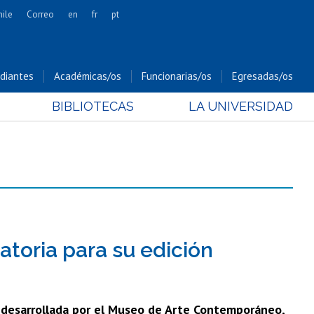
hile
Correo
en
fr
pt
Artes
Cs. Agronómicas
diantes
Académicas/os
Funcionarias/os
Egresadas/os
Cs. Forestales y Conservación
BIBLIOTECAS
LA UNIVERSIDAD
Cs. Sociales
Comunicación e Imagen
Economía y Negocios
Gobierno
Odontología
Estudios Internacionales
Bachillerato
toria para su edición
Hospital Clínico
va desarrollada por el Museo de Arte Contemporáneo,