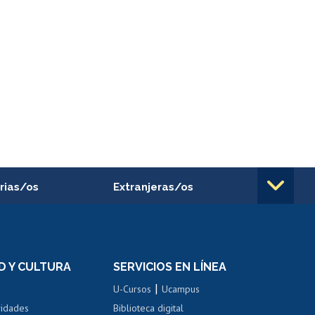
rias/os
Extranjeras/os
rnos de
Revalidación y reconocimiento
n
de títulos
el personal
Postulación al Programa de
Movilidad Estudiantil
D Y CULTURA
SERVICIOS EN LÍNEA
ovilidad interna
Inscripción de asignaturas
|
 de renta
U-Cursos
Ucampus
Cursos de español
 de renta
vidades
Biblioteca digital