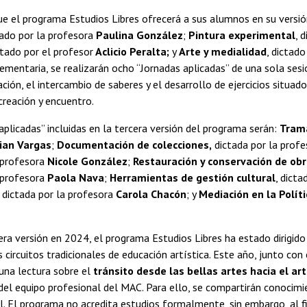
ue el programa Estudios Libres ofrecerá a sus alumnos en su vers
ado por la profesora
Paulina González
;
Pintura experimental
, 
ctado por el profesor
Aclicio Peralta;
y
Arte y medialidad
, dictad
entaria, se realizarán ocho “Jornadas aplicadas” de una sola sesió
ción, el intercambio de saberes y el desarrollo de ejercicios situa
 creación y encuentro.
aplicadas” incluidas en la tercera versión del programa serán:
Trama
tian Vargas
;
Documentación de colecciones,
dictada por la profe
 profesora
Nicole González
;
Restauración y conservación de ob
 profesora
Paola Nava
;
Herramientas de gestión cultural
, dicta
, dictada por la profesora
Carola Chacón
; y
Mediación en la Políti
ra versión en 2024, el programa Estudios Libres ha estado dirigido 
s circuitos tradicionales de educación artística. Este año, junto co
una lectura sobre el
tránsito desde las bellas artes hacia el a
del equipo profesional del MAC. Para ello, se compartirán conocimi
. El programa no acredita estudios formalmente, sin embargo, al fi