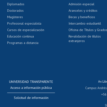
Pago de arancel y cré
Diplomados
Admisión especial
Pago de arancel y cré
Doctorados
Aranceles y créditos
Certificado de títulos 
Magísteres
Becas y beneficios
Profesional especialista
Intercambio estudiantil
Mi Uchile
Ayu
Cursos de especialización
Oficina de Títulos y Grado
Educación continua
Revalidación de títulos
extranjeros
Programas a distancia
UNIVERSIDAD TRANSPARENTE
Av. Li
Acceso a información pública
Campus
:
Andrés
+56
Solicitud de información
S