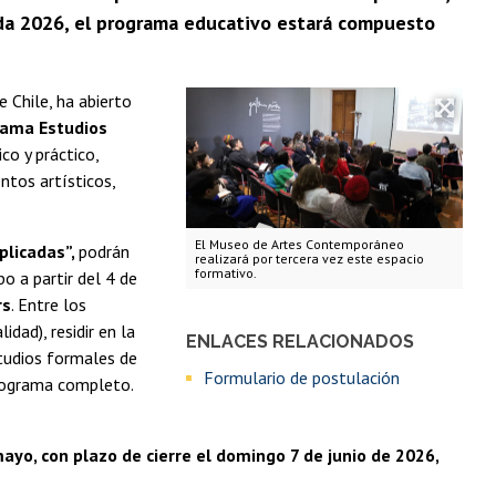
rada 2026, el programa educativo estará compuesto
e Chile, ha abierto
rama Estudios
co y práctico,
ntos artísticos,
El Museo de Artes Contemporáneo
plicadas”,
podrán
realizará por tercera vez este espacio
formativo.
o a partir del 4 de
rs
. Entre los
dad), residir en la
ENLACES RELACIONADOS
tudios formales de
Formulario de postulación
 programa completo.
yo, con plazo de cierre el domingo 7 de junio de 2026,