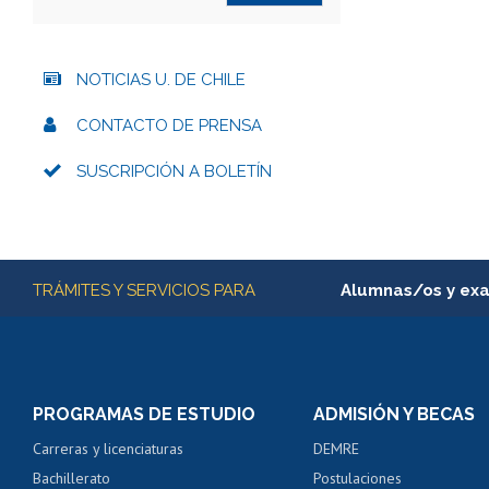
NOTICIAS U. DE CHILE
CONTACTO DE PRENSA
SUSCRIPCIÓN A BOLETÍN
Más información
TRÁMITES Y SERVICIOS PARA
Alumnas/os y ex
Matrícula en línea
Inscripción y cambio d
Consulta y certificado
PROGRAMAS DE ESTUDIO
ADMISIÓN Y BECAS
Certificado de alumno
Carreras y licenciaturas
DEMRE
Servicio médico y den
Bachillerato
Postulaciones