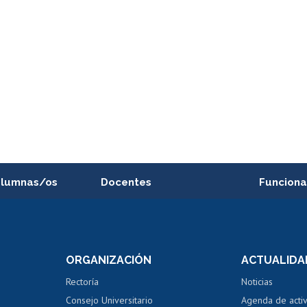
alumnas/os
Docentes
Funciona
Postulación a concursos
Cursos inte
internos de investigación
capacitació
e asignaturas
Consulta a bases de datos
Bienestar d
 de notas
ORGANIZACIÓN
ACTUALIDA
Perfeccionamiento
Portal de m
 regular
Editar Portafolio Académico
Certificado
Rectoría
Noticias
tal
Evaluación docente
Certificado
Consejo Universitario
Agenda de acti