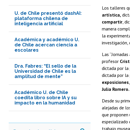
Los talleres q
U. de Chile presentó dashAI:
artística,
dict
plataforma chilena de
compartir
, di
inteligencia artificial
manera complem
la experimenta
Académica y académico U.
investigación,
de Chile acercan ciencia a
escolares
Las “Jornadas 
profesor
Cris
Dra. Fabres: “El sello de la
dictada por la
Universidad de Chile es la
dictada por la
amplitud de mente”
exposiciones
Julia Romero.
Académico U. de Chile
coedita libro sobre IA y su
Desde su prime
impacto en la humanidad
alejadas de lo
que proponen 
especializado 
trabajo museal