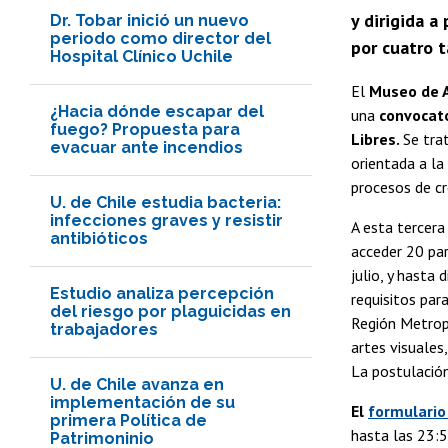
y dirigida 
Dr. Tobar inició un nuevo
periodo como director del
por cuatro t
Hospital Clínico Uchile
El
Museo de A
¿Hacia dónde escapar del
una
convocat
fuego? Propuesta para
Libres.
Se tra
evacuar ante incendios
orientada a la
procesos de cr
U. de Chile estudia bacteria:
infecciones graves y resistir
A esta tercera 
antibióticos
acceder 20 par
julio, y hasta
Estudio analiza percepción
requisitos par
del riesgo por plaguicidas en
Región Metrop
trabajadores
artes visuales
La postulación
U. de Chile avanza en
implementación de su
El
formulario
primera Política de
hasta las 23:5
Patrimoninio