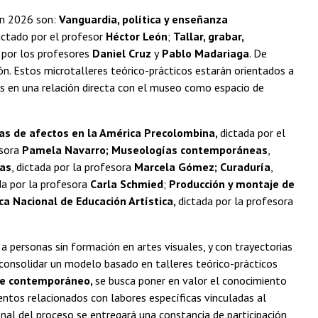
ión 2026 son:
Vanguardia, política y enseñanza
dictado por el profesor
Héctor León
;
Tallar, grabar,
o por los profesores
Daniel Cruz
y
Pablo Madariaga
. De
n. Estos microtalleres teórico-prácticos estarán orientados a
dos en una relación directa con el museo como espacio de
s de afectos en la América Precolombina,
dictada por el
sora
Pamela Navarro;
Museologías contemporáneas
,
ras
, dictada por la profesora
Marcela Gómez;
Curaduría
,
da por la profesora
Carla Schmied
;
Producción y montaje de
ca Nacional de Educación Artística,
dictada por la profesora
a personas sin formación en artes visuales, y con trayectorias
n consolidar un modelo basado en talleres teórico-prácticos
rte contemporáneo,
se busca poner en valor el conocimiento
entos relacionados con labores específicas vinculadas al
nal del proceso se entregará una constancia de participación