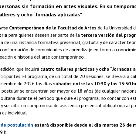
a personas sin formación en artes visuales. En su tempo
alleres y ocho “Jornadas aplicadas”.
rte Contemporáneo de la Facultad de Artes
de la Universidad d
oria
para quienes deseen ser parte de la
tercera versión del prog
ta de una instancia formativa presencial, gratuita y de carácter teóri
 conformación de comunidades de aprendizaje en torno a conocimie
eación e historia del arte contemporáneo.
edición, que incluirá
cuatro talleres prácticos
y
ocho “Jornadas a
ticipantes. El programa, de un total de 20 sesiones, se llevará a cab
 diciembre de 2026 los días
sábados entre las 10:30 y las 13:30 h
a postular se encuentran ser mayor de 18 años (de cualquier nacionali
olitana durante el período que dure el programa, no contar con es
, y suscribir un compromiso de asistencia presencial obligatoria al
 es individual.
 de postulación
estará disponible desde el día martes 26 de ma
9 h.