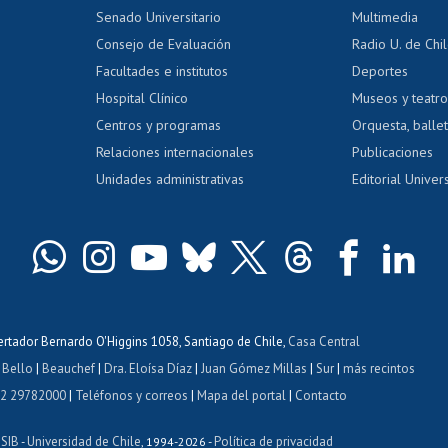
dito alumnos
honorarios
Calificación académica
Senado Universitario
Multimedia
dito exalumnos
Gestión de 
Consejo de Evaluación
Radio U. de Chi
Postulación al AUCAI
y grados
Editar pági
Facultades e institutos
Deportes
Hospital Clínico
Museos y teatr
da tecnológica
Tarjeta TUI
Wifi
Acoso laboral
s
Centros y programas
Orquesta, ballet
Relaciones internacionales
Publicaciones
Unidades administrativas
Editorial Univers
bertador Bernardo O'Higgins 1058, Santiago de Chile,
Casa Central
 Bello
|
Beauchef
|
Dra. Eloísa Díaz
|
Juan Gómez Millas
|
Sur
|
más recintos
 2 29782000
|
Teléfonos y correos
|
Mapa del portal
|
Contacto
ISIB
Universidad de Chile
Política de privacidad
-
, 1994-2026 -