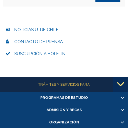
NOTICIAS U. DE CHILE
CONTACTO DE PRENSA
SUSCRIPCIÓN A BOLETÍN
Más información
TRÁMITES Y SERVICIOS PARA
PROGRAMAS DE ESTUDIO
Alumnas/os y exalumnas/os
Matrícula en línea
ADMISIÓN Y BECAS
Inscripción y cambio de asignaturas
ORGANIZACIÓN
Consulta y certificado de notas