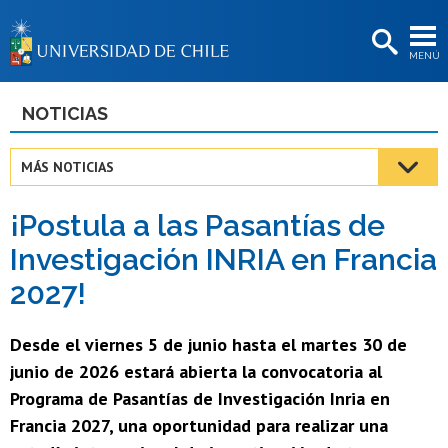
EXTENSIÓN
MENÚ
BIBLIOTECAS
LA UNIVERSIDAD
NOTICIAS
Postulantes
MÁS NOTICIAS
Estudiantes
¡Postula a las Pasantías de
Académicas/os
Investigación INRIA en Francia
Funcionarias/os
2027!
Egresadas/os
Desde el viernes 5 de junio hasta el martes 30 de
junio de 2026 estará abierta la convocatoria al
Programa de Pasantías de Investigación Inria en
Francia 2027, una oportunidad para realizar una