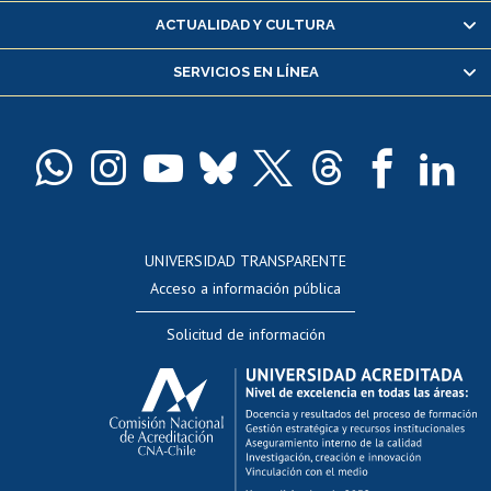
Certificado de alumno regular
ACTUALIDAD Y CULTURA
Servicio médico y dental
SERVICIOS EN LÍNEA
Pago de arancel y crédito alumnos
Pago de arancel y crédito exalumnos
Certificado de títulos y grados
Docentes
Postulación a concursos internos de investigación
Consulta a bases de datos
UNIVERSIDAD TRANSPARENTE
Perfeccionamiento
Acceso a información pública
Editar Portafolio Académico
Solicitud de información
Evaluación docente
Calificación académica
Postulación al AUCAI
Funcionarias/os
Cursos internos de capacitación