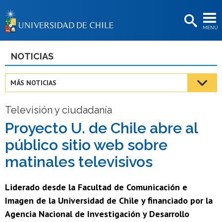
EXTENSIÓN
MENÚ
BIBLIOTECAS
LA UNIVERSIDAD
NOTICIAS
Postulantes
MÁS NOTICIAS
Estudiantes
Televisión y ciudadanía
Académicas/os
Proyecto U. de Chile abre al
Funcionarias/os
público sitio web sobre
Egresadas/os
matinales televisivos
Liderado desde la Facultad de Comunicación e
Imagen de la Universidad de Chile y financiado por la
Agencia Nacional de Investigación y Desarrollo