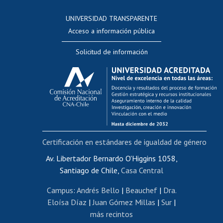
Consulta a bases de datos
UNIVERSIDAD TRANSPARENTE
Perfeccionamiento
Acceso a información pública
Editar Portafolio Académico
Solicitud de información
Evaluación docente
Calificación académica
Postulación al AUCAI
Funcionarias/os
Cursos internos de capacitación
Bienestar del personal
Certificación en estándares de igualdad de género
Portal de movilidad interna
Certificado de renta
Av. Libertador Bernardo O'Higgins 1058,
Santiago de Chile,
Casa Central
Certificado de renta honorarios
Gestión de correo uchile
Campus
:
Andrés Bello
|
Beauchef
|
Dra.
Editar páginas blancas
Eloísa Díaz
|
Juan Gómez Millas
|
Sur
|
más recintos
Extranjeras/os