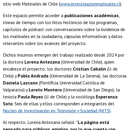
sitio web Matinales de Chile (
www.investigacionmatinales.cl
).
Este espacio permite acceder a
publicaciones académicas
,
líneas de tiempo con los hitos históricos de los programas,
capítulos de pódcast con conversaciones sobre la incidencia de
los matinales en la ciudadanía, cápsulas informativas y datos
relevantes sobre los avances del proyecto.
Dichos insumos emergen del trabajo realizado desde 2024 por
la doctora
Lorena Antezana
(Universidad de Chile), quien
encabeza el proyecto; los doctores
Cristian Cabalin
(U. de
Chile) y
Pablo Andrada
(Universidad de La Serena); las doctoras
Daniela Lazcano
(Pontificia Universidad Católica de
Valparaíso) y
Loreto Montero
(Universidad de San Diego); la
tesista
Paula Reyes
(U. de Chile) y la socióloga
Esperanza
Soto
. Seis de ellas y ellos corresponden a integrantes del
Núcleo de Investigación en Televisión y Sociedad (NITS)
.
Al respecto, Lorena Antezana señaló: "
La página está
pensada para públicos amplios, por lo que cuenta con