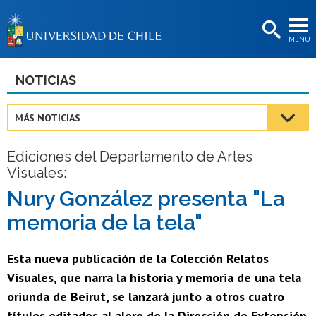
EXTENSIÓN
MENÚ
BIBLIOTECAS
LA UNIVERSIDAD
NOTICIAS
Postulantes
MÁS NOTICIAS
Estudiantes
Ediciones del Departamento de Artes
Académicas/os
Visuales:
Funcionarias/os
Nury González presenta "La
memoria de la tela"
Egresadas/os
Esta nueva publicación de la Colección Relatos
Visuales, que narra la historia y memoria de una tela
oriunda de Beirut, se lanzará junto a otros cuatro
títulos editados al alero de la Dirección de Extensión