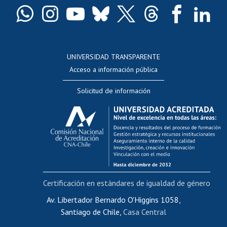
Docentes
Postulación a concursos internos de investigación
Consulta a bases de datos
UNIVERSIDAD TRANSPARENTE
Perfeccionamiento
Acceso a información pública
Editar Portafolio Académico
Solicitud de información
Evaluación docente
Calificación académica
Postulación al AUCAI
Funcionarias/os
Cursos internos de capacitación
Bienestar del personal
Certificación en estándares de igualdad de género
Portal de movilidad interna
Certificado de renta
Av. Libertador Bernardo O'Higgins 1058,
Santiago de Chile,
Casa Central
Certificado de renta honorarios
Gestión de correo uchile