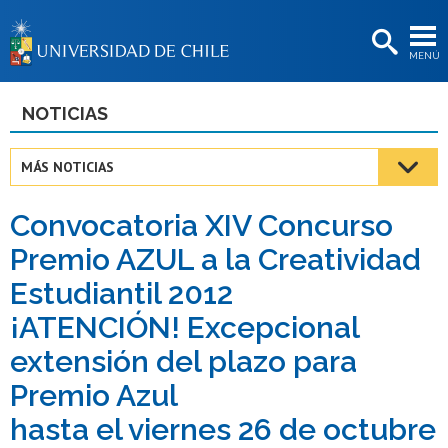
EXTENSIÓN
MENÚ
BIBLIOTECAS
LA UNIVERSIDAD
NOTICIAS
Postulantes
MÁS NOTICIAS
Estudiantes
Convocatoria XIV Concurso
Académicas/os
Premio AZUL a la Creatividad
Funcionarias/os
Estudiantil 2012
Egresadas/os
¡ATENCIÓN! Excepcional
extensión del plazo para
Premio Azul
hasta el viernes 26 de octubre