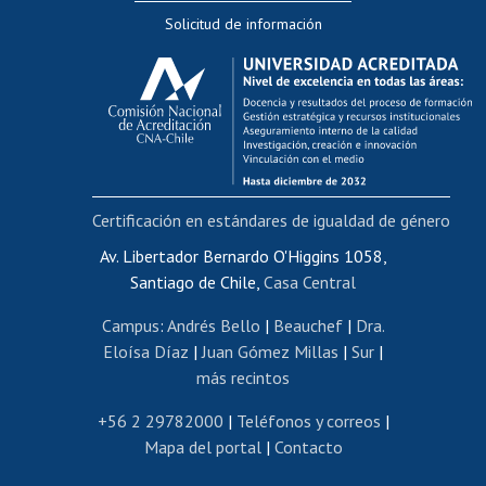
Solicitud de información
Evaluación docente
Calificación académica
Postulación al AUCAI
Funcionarias/os
Cursos internos de capacitación
Bienestar del personal
Certificación en estándares de igualdad de género
Portal de movilidad interna
Certificado de renta
Av. Libertador Bernardo O'Higgins 1058,
Santiago de Chile,
Casa Central
Certificado de renta honorarios
Gestión de correo uchile
Campus
:
Andrés Bello
|
Beauchef
|
Dra.
Editar páginas blancas
Eloísa Díaz
|
Juan Gómez Millas
|
Sur
|
más recintos
Extranjeras/os
Revalidación y reconocimiento de títulos
+56 2 29782000
|
Teléfonos y correos
|
Mapa del portal
|
Contacto
Postulación al Programa de Movilidad Estudiantil
Inscripción de asignaturas