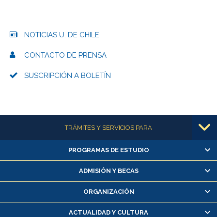
NOTICIAS U. DE CHILE
CONTACTO DE PRENSA
SUSCRIPCIÓN A BOLETÍN
Más información
TRÁMITES Y SERVICIOS PARA
PROGRAMAS DE ESTUDIO
Alumnas/os y exalumnas/os
Matrícula en línea
ADMISIÓN Y BECAS
Inscripción y cambio de asignaturas
ORGANIZACIÓN
Consulta y certificado de notas
Certificado de alumno regular
ACTUALIDAD Y CULTURA