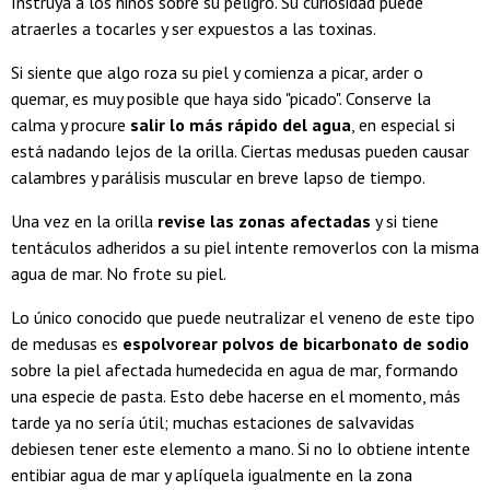
Instruya a los niños sobre su peligro. Su curiosidad puede
atraerles a tocarles y ser expuestos a las toxinas.
Si siente que algo roza su piel y comienza a picar, arder o
quemar, es muy posible que haya sido "picado". Conserve la
calma y procure
salir lo más rápido del agua
, en especial si
está nadando lejos de la orilla. Ciertas medusas pueden causar
calambres y parálisis muscular en breve lapso de tiempo.
Una vez en la orilla
revise las zonas afectadas
y si tiene
tentáculos adheridos a su piel intente removerlos con la misma
agua de mar. No frote su piel.
Lo único conocido que puede neutralizar el veneno de este tipo
de medusas es
espolvorear polvos de bicarbonato de sodio
sobre la piel afectada humedecida en agua de mar, formando
una especie de pasta. Esto debe hacerse en el momento, más
tarde ya no sería útil; muchas estaciones de salvavidas
debiesen tener este elemento a mano. Si no lo obtiene intente
entibiar agua de mar y aplíquela igualmente en la zona