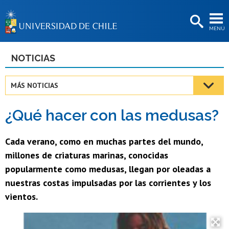
EXTENSIÓN
MENÚ
BIBLIOTECAS
LA UNIVERSIDAD
NOTICIAS
Postulantes
MÁS NOTICIAS
Estudiantes
¿Qué hacer con las medusas?
Académicas/os
Funcionarias/os
Cada verano, como en muchas partes del mundo,
millones de criaturas marinas, conocidas
Egresadas/os
popularmente como medusas, llegan por oleadas a
nuestras costas impulsadas por las corrientes y los
vientos.