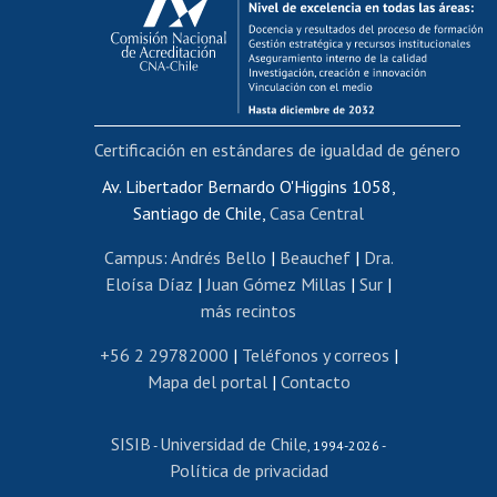
Postulación al AUCAI
Funcionarias/os
Cursos internos de capacitación
Bienestar del personal
Certificación en estándares de igualdad de género
Portal de movilidad interna
Certificado de renta
Av. Libertador Bernardo O'Higgins 1058,
Santiago de Chile,
Casa Central
Certificado de renta honorarios
Gestión de correo uchile
Campus
:
Andrés Bello
|
Beauchef
|
Dra.
Editar páginas blancas
Eloísa Díaz
|
Juan Gómez Millas
|
Sur
|
más recintos
Extranjeras/os
Revalidación y reconocimiento de títulos
+56 2 29782000
|
Teléfonos y correos
|
Mapa del portal
|
Contacto
Postulación al Programa de Movilidad Estudiantil
Inscripción de asignaturas
SISIB
Universidad de Chile
Cursos de español
-
, 1994-2026 -
Política de privacidad