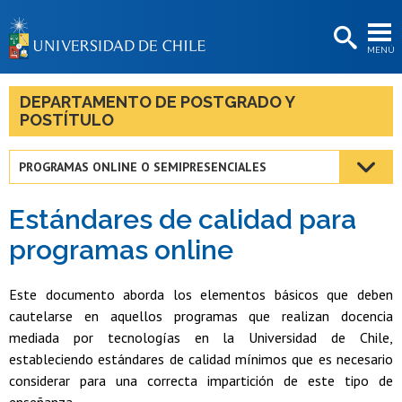
EXTENSIÓN
MENÚ
BIBLIOTECAS
LA UNIVERSIDAD
DEPARTAMENTO DE POSTGRADO Y
POSTÍTULO
Postulantes
Estudiantes
PROGRAMAS ONLINE O SEMIPRESENCIALES
Académicas/os
Estándares de calidad para
Funcionarias/os
programas online
Egresadas/os
Este documento aborda los elementos básicos que deben
cautelarse en aquellos programas que realizan docencia
mediada por tecnologías en la Universidad de Chile,
estableciendo estándares de calidad mínimos que es necesario
considerar para una correcta impartición de este tipo de