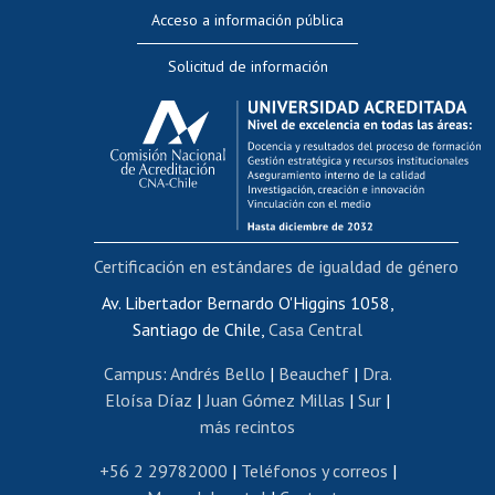
Perfeccionamiento
Acceso a información pública
Editar Portafolio Académico
Solicitud de información
Evaluación docente
Calificación académica
Postulación al AUCAI
Funcionarias/os
Cursos internos de capacitación
Bienestar del personal
Certificación en estándares de igualdad de género
Portal de movilidad interna
Certificado de renta
Av. Libertador Bernardo O'Higgins 1058,
Santiago de Chile,
Casa Central
Certificado de renta honorarios
Gestión de correo uchile
Campus
:
Andrés Bello
|
Beauchef
|
Dra.
Editar páginas blancas
Eloísa Díaz
|
Juan Gómez Millas
|
Sur
|
más recintos
Extranjeras/os
Revalidación y reconocimiento de títulos
+56 2 29782000
|
Teléfonos y correos
|