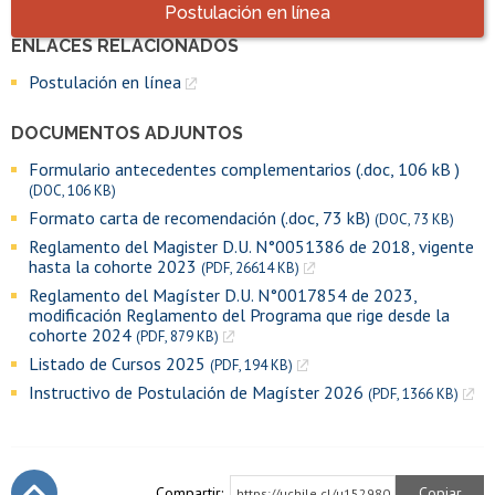
Accesos directos
Postulación en línea
ENLACES RELACIONADOS
Enlaces y documentos de interés
Postulación en línea
DOCUMENTOS ADJUNTOS
Formulario antecedentes complementarios (.doc, 106 kB )
(DOC, 106 KB)
Formato carta de recomendación (.doc, 73 kB)
(DOC, 73 KB)
Reglamento del Magister D.U. N°0051386 de 2018, vigente
hasta la cohorte 2023
(PDF, 26614 KB)
Reglamento del Magíster D.U. N°0017854 de 2023,
modificación Reglamento del Programa que rige desde la
cohorte 2024
(PDF, 879 KB)
Listado de Cursos 2025
(PDF, 194 KB)
Instructivo de Postulación de Magíster 2026
(PDF, 1366 KB)
Compartir:
Copiar
https://uchile.cl/u152980