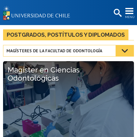
EXTENSIÓN
MENÚ
BIBLIOTECAS
LA UNIVERSIDAD
POSTGRADOS, POSTÍTULOS Y DIPLOMADOS
Postulantes
MAGÍSTERES DE LA FACULTAD DE ODONTOLOGÍA
Estudiantes
Magíster en Ciencias
Académicas/os
Odontológicas
Funcionarias/os
Egresadas/os