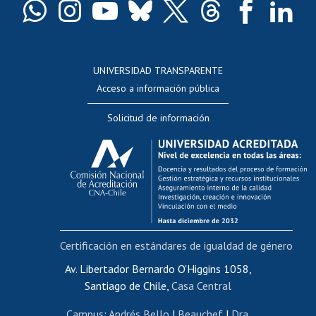
Docentes
Postulación a concursos internos de investigación
Consulta a bases de datos
UNIVERSIDAD TRANSPARENTE
Perfeccionamiento
Acceso a información pública
Editar Portafolio Académico
Solicitud de información
Evaluación docente
Calificación académica
Postulación al AUCAI
Funcionarias/os
Cursos internos de capacitación
Bienestar del personal
Certificación en estándares de igualdad de género
Portal de movilidad interna
Certificado de renta
Av. Libertador Bernardo O'Higgins 1058,
Santiago de Chile,
Casa Central
Certificado de renta honorarios
Gestión de correo uchile
Campus
:
Andrés Bello
|
Beauchef
|
Dra.