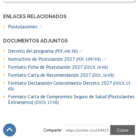
ENLACES RELACIONADOS
Accesos directos
Enlaces y documentos de interés
Postulaciones
DOCUMENTOS ADJUNTOS
Decreto del programa
(PDF, 641 KB)
Instructivo de Postulación 2027
(PDF, 1097 KB)
Formato Ficha de Postulación 2027
(DOCX, 26 KB)
Formato Carta de Recomendación 2027
(DOC, 56 KB)
Formato Declaración Conocimiento Decreto 2027
(DOCX, 13
KB)
Formato Carta de Compromiso Seguro de Salud (Postulantes
Extranjeros)
(DOCX, 13 KB)
Compartir:
Copiar
https://uchile.cl/u158413