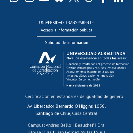
Docentes
Postulación a concursos internos de investigación
Consulta a bases de datos
UNIVERSIDAD TRANSPARENTE
Perfeccionamiento
Acceso a información pública
Editar Portafolio Académico
Solicitud de información
Evaluación docente
Calificación académica
Postulación al AUCAI
Funcionarias/os
Cursos internos de capacitación
Bienestar del personal
Certificación en estándares de igualdad de género
Portal de movilidad interna
Certificado de renta
Av. Libertador Bernardo O'Higgins 1058,
Santiago de Chile,
Casa Central
Certificado de renta honorarios
Gestión de correo uchile
Campus
:
Andrés Bello
|
Beauchef
|
Dra.
Editar páginas blancas
Eloísa Díaz
|
Juan Gómez Millas
|
Sur
|