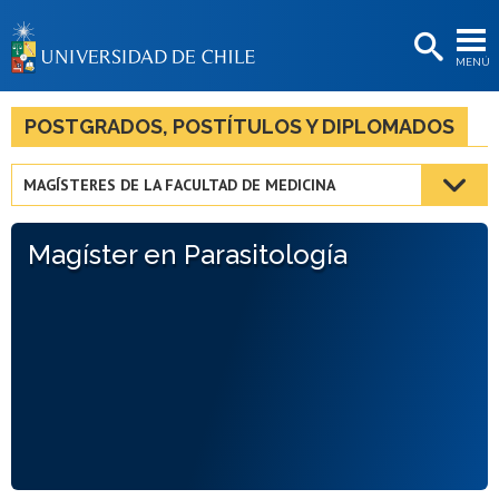
EXTENSIÓN
MENÚ
BIBLIOTECAS
LA UNIVERSIDAD
POSTGRADOS, POSTÍTULOS Y DIPLOMADOS
Postulantes
MAGÍSTERES DE LA FACULTAD DE MEDICINA
Estudiantes
Magíster en Parasitología
Académicas/os
Funcionarias/os
Egresadas/os