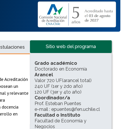
Accesos directos
Sitio web del programa
stulaciones
INFORMACIÓN DEL PROGRAMA
Grado académico
Doctorado en Economía
Arancel
e Acreditación
Valor 720 UF(arancel total)
 posean un
240 UF (1er y 2do año)
120 UF (3er y 4to año)
inal y relevante
Coordinador/a
ara
Prof. Esteban Puentes
n docencia
e-mail : epuentes@fen.uchile.cl
arrollo en
Facultad o Instituto
Facultad de Economía y
Negocios