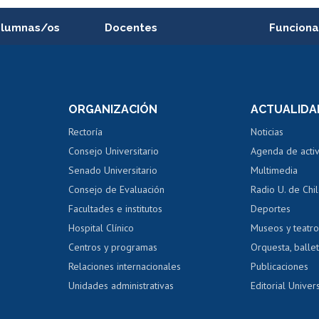
alumnas/os
Docentes
Funciona
Postulación a concursos
Cursos inte
internos de investigación
capacitació
e asignaturas
Consulta a bases de datos
Bienestar d
 de notas
ORGANIZACIÓN
ACTUALIDA
Perfeccionamiento
Portal de m
 regular
Editar Portafolio Académico
Certificado
Rectoría
Noticias
tal
Evaluación docente
Certificado
Consejo Universitario
Agenda de acti
dito alumnos
honorarios
Calificación académica
Senado Universitario
Multimedia
dito exalumnos
Gestión de 
Consejo de Evaluación
Radio U. de Chi
Postulación al AUCAI
y grados
Editar pági
Facultades e institutos
Deportes
Hospital Clínico
Museos y teatr
da tecnológica
Tarjeta TUI
Wifi
Acoso laboral
s
Centros y programas
Orquesta, ballet
Relaciones internacionales
Publicaciones
Unidades administrativas
Editorial Univers