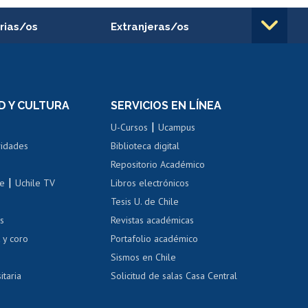
rias/os
Extranjeras/os
rnos de
Revalidación y reconocimiento
n
de títulos
el personal
Postulación al Programa de
Movilidad Estudiantil
D Y CULTURA
SERVICIOS EN LÍNEA
ovilidad interna
Inscripción de asignaturas
|
 de renta
U-Cursos
Ucampus
Cursos de español
 de renta
vidades
Biblioteca digital
Repositorio Académico
correo uchile
|
le
Uchile TV
Libros electrónicos
nas blancas
Tesis U. de Chile
os
Revistas académicas
, sexual y violencia
Denuncias administrativas
 y coro
Portafolio académico
Sismos en Chile
itaria
Solicitud de salas Casa Central