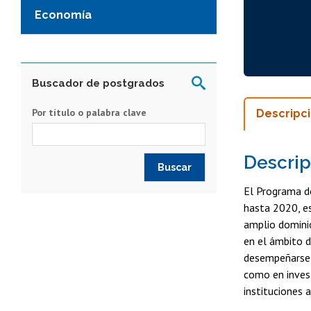
Economía
Buscador de postgrados
Por título o palabra clave
Descripc
Descrip
El Programa d
hasta 2020, es
amplio dominio
en el ámbito 
desempeñarse c
como en invest
instituciones a