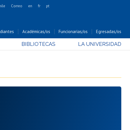
hile
Correo
en
fr
pt
Artes
Cs. Agronómicas
diantes
Académicas/os
Funcionarias/os
Egresadas/os
Cs. Forestales y Conservación
BIBLIOTECAS
LA UNIVERSIDAD
Cs. Sociales
Comunicación e Imagen
Economía y Negocios
Gobierno
Odontología
Estudios Internacionales
Bachillerato
Hospital Clínico