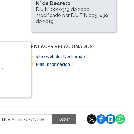
N° de Decreto
D.U N° 0010319 de 2000,
modificado por D.U.E N°0051439
de 2019
ENLACES RELACIONADOS
Enlaces y documentos de interés
Sitio web del Doctorado
Más Información
0 h
Copiar
https://uchile.cl/u42569