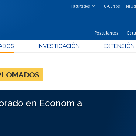
Facultades
U-Cursos
Mi Uc
Arquitectura y Urbanismo
Ciencias
Postulantes
Estu
Cs. Físicas y Matemáticas
ADOS
INVESTIGACIÓN
EXTENSIÓN
Cs. Químicas y Farmacéuticas
Cs. Veterinarias y Pecuarias
Derecho
IPLOMADOS
Filosofía y Humanidades
Medicina
Estudios Avanzados en Educación
orado en Economía
Nutrición y Tecnología de
Alimentos