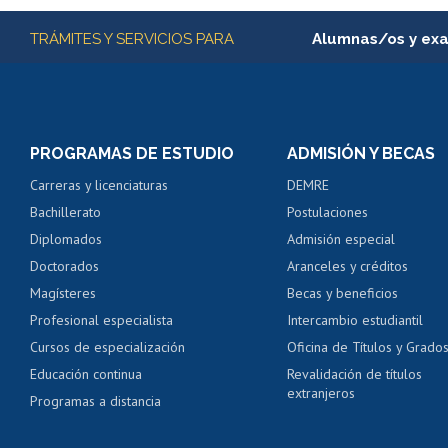
Más información
TRÁMITES Y SERVICIOS PARA
Alumnas/os y ex
Matrícula en línea
Inscripción y cambio d
Consulta y certificado
PROGRAMAS DE ESTUDIO
ADMISIÓN Y BECAS
Certificado de alumno
Carreras y licenciaturas
DEMRE
Servicio médico y den
Bachillerato
Postulaciones
Pago de arancel y cré
Diplomados
Admisión especial
Pago de arancel y cré
Doctorados
Aranceles y créditos
Certificado de títulos 
Magísteres
Becas y beneficios
Profesional especialista
Intercambio estudiantil
Mi Uchile
Ayu
Cursos de especialización
Oficina de Títulos y Grado
Educación continua
Revalidación de títulos
extranjeros
Programas a distancia