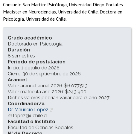
Consuelo San Martín: Psicóloga, Universidad Diego Portales.
Magíster en Neurociencias, Universidad de Chile. Doctora en
Psicología, Universidad de Chile.
INFORMACIÓN DEL PROGRAMA
Grado académico
Doctorado en Psicología
Duración
8 semestres
Periodo de postulación
Inicio: 1 de julio de 2026
Cierre: 30 de septiembre de 2026
Arancel
Valor arancel anual 2026: $6.077.513
Valor matrícula año 2026: $243.900
Dichos valores podrían variar para el año 2027.
Coordinador/a
Dr. Mauricio López
m.lopez@uchile.cl
Facultad o Instituto
Facultad de Ciencias Sociales
N° de Decreto