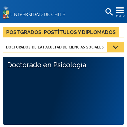
EXTENSIÓN
MENÚ
BIBLIOTECAS
LA UNIVERSIDAD
POSTGRADOS, POSTÍTULOS Y DIPLOMADOS
Postulantes
DOCTORADOS DE LA FACULTAD DE CIENCIAS SOCIALES
Estudiantes
Doctorado en Psicología
Académicas/os
Funcionarias/os
Egresadas/os