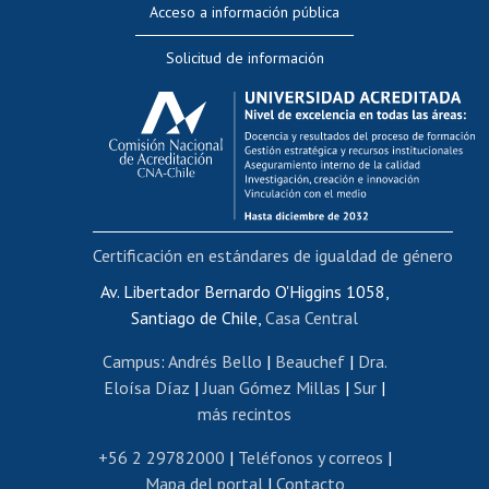
Acceso a información pública
Editar Portafolio Académico
Solicitud de información
Evaluación docente
Calificación académica
Postulación al AUCAI
Funcionarias/os
Cursos internos de capacitación
Bienestar del personal
Certificación en estándares de igualdad de género
Portal de movilidad interna
Certificado de renta
Av. Libertador Bernardo O'Higgins 1058,
Santiago de Chile,
Casa Central
Certificado de renta honorarios
Gestión de correo uchile
Campus
:
Andrés Bello
|
Beauchef
|
Dra.
Editar páginas blancas
Eloísa Díaz
|
Juan Gómez Millas
|
Sur
|
más recintos
Extranjeras/os
Revalidación y reconocimiento de títulos
+56 2 29782000
|
Teléfonos y correos
|
Mapa del portal
|
Contacto
Postulación al Programa de Movilidad Estudiantil