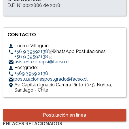
D.E. N° 0022886 de 2018
CONTACTO
Lorena Villagrán
+56 9 39592138
">WhatsApp Postulaciones:
+56 9 39592138
asistente.docpsi@facso.cl
Postgrado:
+569 3959 2138
postulacionespostgrado@facso.cl
Av. Capitán Ignacio Carrera Pinto 1045, Ñuñoa,
Santiago - Chile
Accesos directos
Postulación en línea
ENLACES RELACIONADOS
Enlaces y documentos de interés