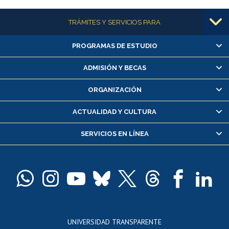
Más información
TRÁMITES Y SERVICIOS PARA
PROGRAMAS DE ESTUDIO
Alumnas/os y exalumnas/os
Matrícula en línea
ADMISIÓN Y BECAS
Inscripción y cambio de asignaturas
ORGANIZACIÓN
Consulta y certificado de notas
Certificado de alumno regular
ACTUALIDAD Y CULTURA
Servicio médico y dental
SERVICIOS EN LÍNEA
Pago de arancel y crédito alumnos
Pago de arancel y crédito exalumnos
Certificado de títulos y grados
Docentes
Postulación a concursos internos de investigación
Consulta a bases de datos
UNIVERSIDAD TRANSPARENTE
Perfeccionamiento