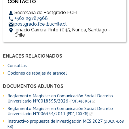
CONTACTO
Secretaría de Postgrado FCEI
+562 29787968
postgrado.fcei@uchile.cl
Ignacio Carrera Pinto 1045, Ñuñoa, Santiago -
Chile
ENLACES RELACIONADOS
Accesos directos
Enlaces y documentos de interés
Consultas
Opciones de rebajas de arancel
DOCUMENTOS ADJUNTOS
Reglamento Magíster en Comunicación Social Decreto
Universitario N°0018595/2026
(PDF, 416 KB)
Reglamento Magíster en Comunicación Social Decreto
Universitario N°006334/2011
(PDF, 100 KB)
Instructivo propuesta de investigación MCS 2027
(DOCX, 4358
KB)