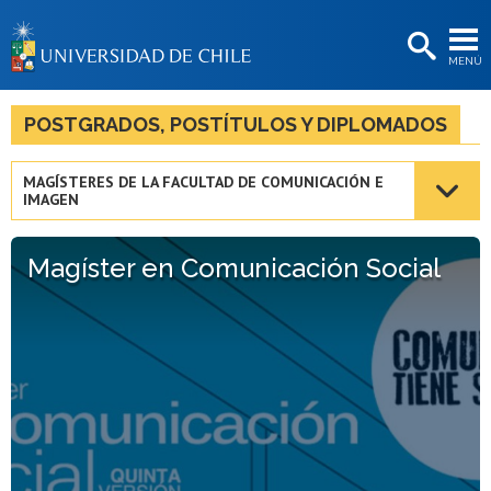
EXTENSIÓN
MENÚ
BIBLIOTECAS
LA UNIVERSIDAD
POSTGRADOS, POSTÍTULOS Y DIPLOMADOS
Postulantes
MAGÍSTERES DE LA FACULTAD DE COMUNICACIÓN E
IMAGEN
Estudiantes
Académicas/os
Magíster en Comunicación Social
Funcionarias/os
Egresadas/os