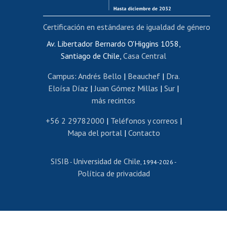
Bienestar del personal
Certificación en estándares de igualdad de género
Portal de movilidad interna
Certificado de renta
Av. Libertador Bernardo O'Higgins 1058,
Santiago de Chile,
Casa Central
Certificado de renta honorarios
Gestión de correo uchile
Campus
:
Andrés Bello
|
Beauchef
|
Dra.
Editar páginas blancas
Eloísa Díaz
|
Juan Gómez Millas
|
Sur
|
más recintos
Extranjeras/os
Revalidación y reconocimiento de títulos
+56 2 29782000
|
Teléfonos y correos
|
Mapa del portal
|
Contacto
Postulación al Programa de Movilidad Estudiantil
Inscripción de asignaturas
SISIB
Universidad de Chile
Cursos de español
-
, 1994-2026 -
Política de privacidad
Mi Uchile
Ayuda tecnológica
Tarjeta TUI
Wifi
Acoso laboral, sexual y violencia
Denuncias administrativas