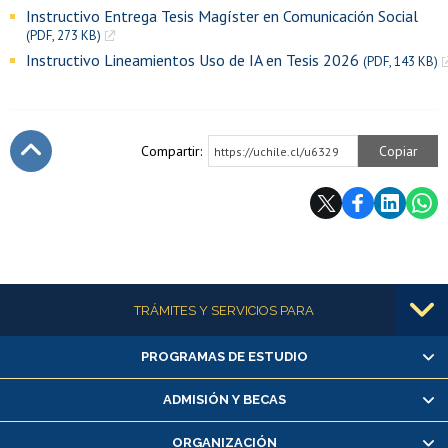
Instructivo Entrega Tesis Magíster en Comunicación Social
(PDF, 273 KB)
Instructivo Lineamientos Uso de IA en Tesis 2026
(PDF, 143 KB)
Compartir:
Copiar
https://uchile.cl/u6329
Subir
Más información
TRÁMITES Y SERVICIOS PARA
PROGRAMAS DE ESTUDIO
Alumnas/os y exalumnas/os
Matrícula en línea
ADMISIÓN Y BECAS
Inscripción y cambio de asignaturas
ORGANIZACIÓN
Consulta y certificado de notas