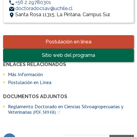
+56 2 29780301
doctoradocsav@uchile.cl
Santa Rosa 11315, La Pintana. Campus Sur.
Accesos directos
Postulación en línea
Sitio web del programa
ENLACES RELACIONADOS
Enlaces y documentos de interés
Más Información
Postulación en Línea
DOCUMENTOS ADJUNTOS
Reglamento Doctorado en Ciencias Silvoagropecuarias y
Veterinarias
(PDF, 589 KB)