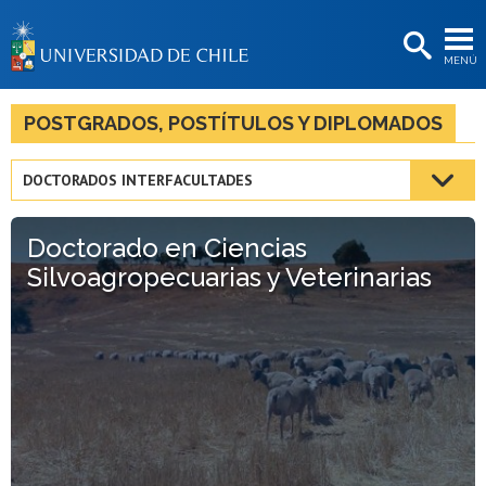
EXTENSIÓN
MENÚ
BIBLIOTECAS
LA UNIVERSIDAD
POSTGRADOS, POSTÍTULOS Y DIPLOMADOS
Postulantes
DOCTORADOS INTERFACULTADES
Estudiantes
Doctorado en Ciencias
Académicas/os
Silvoagropecuarias y Veterinarias
Funcionarias/os
Egresadas/os