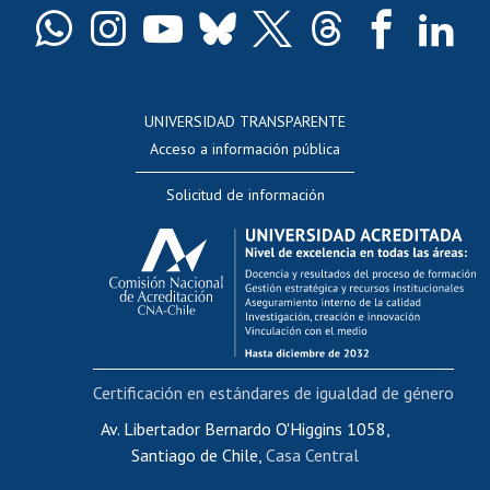
Docentes
Postulación a concursos internos de investigación
Consulta a bases de datos
UNIVERSIDAD TRANSPARENTE
Perfeccionamiento
Acceso a información pública
Editar Portafolio Académico
Solicitud de información
Evaluación docente
Calificación académica
Postulación al AUCAI
Funcionarias/os
Cursos internos de capacitación
Bienestar del personal
Certificación en estándares de igualdad de género
Portal de movilidad interna
Certificado de renta
Av. Libertador Bernardo O'Higgins 1058,
Santiago de Chile,
Casa Central
Certificado de renta honorarios
Gestión de correo uchile