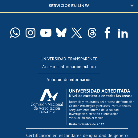
SERVICIOS EN LÍNEA
Pago de arancel y crédito alumnos
Pago de arancel y crédito exalumnos
Certificado de títulos y grados
Docentes
Postulación a concursos internos de investigación
Consulta a bases de datos
UNIVERSIDAD TRANSPARENTE
Perfeccionamiento
Acceso a información pública
Editar Portafolio Académico
Solicitud de información
Evaluación docente
Calificación académica
Postulación al AUCAI
Funcionarias/os
Cursos internos de capacitación
Bienestar del personal
Certificación en estándares de igualdad de género
Portal de movilidad interna