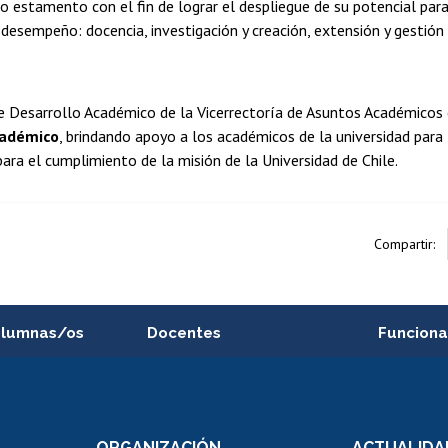
ho estamento con el fin de lograr el despliegue de su potencial par
desempeño: docencia, investigación y creación, extensión y gestión
de Desarrollo Académico de la Vicerrectoría de Asuntos Académicos
cadémico
, brindando apoyo a los académicos de la universidad para l
 para el cumplimiento de la misión de la Universidad de Chile.
Compartir:
alumnas/os
Docentes
Funciona
Postulación a concursos
Cursos inte
internos de investigación
capacitació
e asignaturas
Consulta a bases de datos
Bienestar d
 de notas
ORGANIZACIÓN
ACTUALIDA