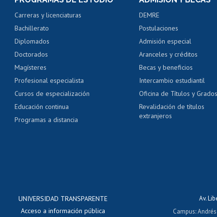
Certificado de alumno
Carreras y licenciaturas
DEMRE
Servicio médico y den
Bachillerato
Postulaciones
Pago de arancel y cré
Diplomados
Admisión especial
Pago de arancel y cré
Doctorados
Aranceles y créditos
Certificado de títulos 
Magísteres
Becas y beneficios
Profesional especialista
Intercambio estudiantil
Mi Uchile
Ayu
Cursos de especialización
Oficina de Títulos y Grado
Educación continua
Revalidación de títulos
extranjeros
Programas a distancia
UNIVERSIDAD TRANSPARENTE
Av. Li
Acceso a información pública
Campus
:
Andrés