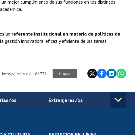
a un mejor cumplimiento de sus funciones en los distintos
 académica.
 es un
referente institucional en materia de políticas de
a gestión innovadora, eficaz y eficiente de las tareas
Copiar
https://uchile.cl/u161772
rias/os
Extranjeras/os
rnos de
Revalidación y reconocimiento
n
de títulos
el personal
Postulación al Programa de
Movilidad Estudiantil
D Y CULTURA
SERVICIOS EN LÍNEA