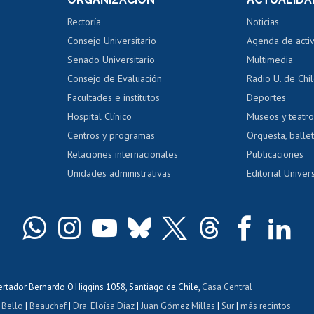
Perfeccionamiento
Portal de m
 regular
Editar Portafolio Académico
Certificado
Rectoría
Noticias
tal
Evaluación docente
Certificado
Consejo Universitario
Agenda de acti
dito alumnos
honorarios
Calificación académica
Senado Universitario
Multimedia
dito exalumnos
Gestión de 
Consejo de Evaluación
Radio U. de Chi
Postulación al AUCAI
y grados
Editar pági
Facultades e institutos
Deportes
Hospital Clínico
Museos y teatr
da tecnológica
Tarjeta TUI
Wifi
Acoso laboral
s
Centros y programas
Orquesta, ballet
Relaciones internacionales
Publicaciones
Unidades administrativas
Editorial Univers
bertador Bernardo O'Higgins 1058, Santiago de Chile,
Casa Central
 Bello
|
Beauchef
|
Dra. Eloísa Díaz
|
Juan Gómez Millas
|
Sur
|
más recintos