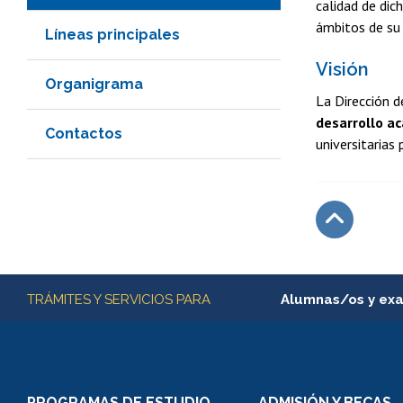
calidad de dic
ámbitos de su 
Líneas principales
Visión
Organigrama
La Dirección 
desarrollo a
Contactos
universitarias
Subir
Más información
TRÁMITES Y SERVICIOS PARA
Alumnas/os y ex
Matrícula en línea
Inscripción y cambio d
Consulta y certificado
PROGRAMAS DE ESTUDIO
ADMISIÓN Y BECAS