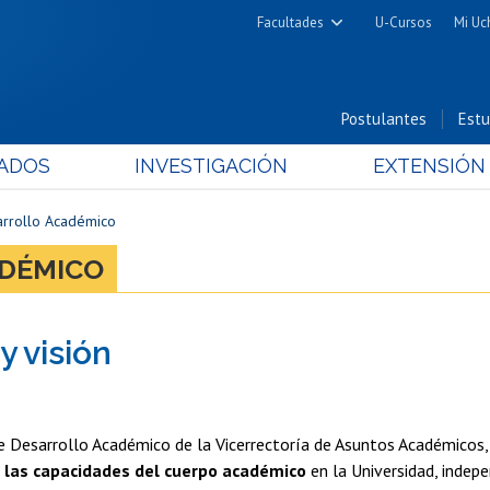
Facultades
U-Cursos
Mi Uc
Arquitectura y Urbanismo
Ciencias
Postulantes
Estu
Cs. Físicas y Matemáticas
ADOS
INVESTIGACIÓN
EXTENSIÓN
Cs. Químicas y Farmacéuticas
Cs. Veterinarias y Pecuarias
arrollo Académico
Derecho
ADÉMICO
Filosofía y Humanidades
Medicina
y visión
Estudios Avanzados en Educación
Nutrición y Tecnología de
Alimentos
de Desarrollo Académico de la Vicerrectoría de Asuntos Académicos
e las capacidades del cuerpo académico
en la Universidad, indepe