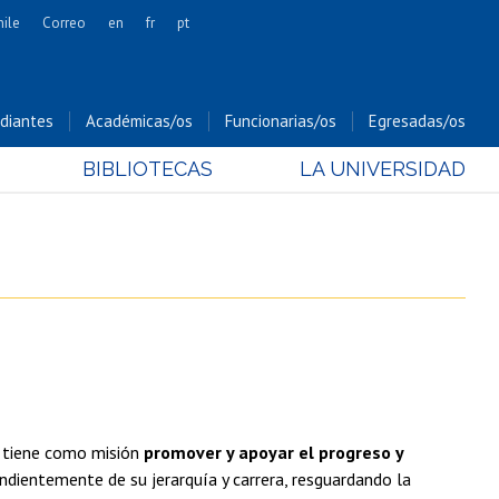
hile
Correo
en
fr
pt
Artes
Cs. Agronómicas
diantes
Académicas/os
Funcionarias/os
Egresadas/os
Cs. Forestales y Conservación
BIBLIOTECAS
LA UNIVERSIDAD
Cs. Sociales
Comunicación e Imagen
Economía y Negocios
Gobierno
Odontología
Estudios Internacionales
Bachillerato
Hospital Clínico
, tiene como misión
promover y apoyar el progreso y
ndientemente de su jerarquía y carrera, resguardando la