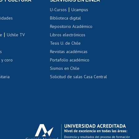
ovilidad interna
Inscripción de asignaturas
|
 de renta
U-Cursos
Ucampus
Cursos de español
 de renta
vidades
Biblioteca digital
Repositorio Académico
correo uchile
|
le
Uchile TV
Libros electrónicos
nas blancas
Tesis U. de Chile
os
Revistas académicas
, sexual y violencia
Denuncias administrativas
 y coro
Portafolio académico
Sismos en Chile
itaria
Solicitud de salas Casa Central