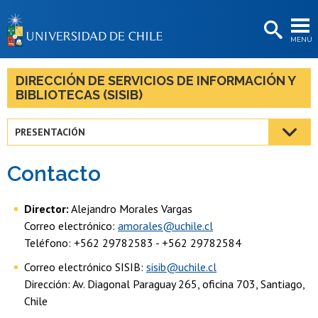
EXTENSIÓN
MENÚ
BIBLIOTECAS
LA UNIVERSIDAD
DIRECCIÓN DE SERVICIOS DE INFORMACIÓN Y
BIBLIOTECAS (SISIB)
Postulantes
Estudiantes
PRESENTACIÓN
Académicas/os
Contacto
Funcionarias/os
Director:
Alejandro Morales Vargas
Egresadas/os
Correo electrónico:
amorales@uchile.cl
Teléfono: +562 29782583 - +562 29782584
Correo electrónico SISIB:
sisib@uchile.cl
Dirección: Av. Diagonal Paraguay 265, oficina 703, Santiago,
Chile