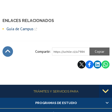
ENLACES RELACIONADOS
Guía de Campus
Compartir:
Copiar
https://uchile.cl/u7984
Subir
Más información
TRÁMITES Y SERVICIOS PARA
PROGRAMAS DE ESTUDIO
Alumnas/os y exalumnas/os
Matrícula en línea