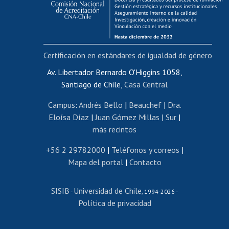
Funcionarias/os
Cursos internos de capacitación
Bienestar del personal
Certificación en estándares de igualdad de género
Portal de movilidad interna
Certificado de renta
Av. Libertador Bernardo O'Higgins 1058,
Santiago de Chile,
Casa Central
Certificado de renta honorarios
Gestión de correo uchile
Campus
:
Andrés Bello
|
Beauchef
|
Dra.
Editar páginas blancas
Eloísa Díaz
|
Juan Gómez Millas
|
Sur
|
más recintos
Extranjeras/os
Revalidación y reconocimiento de títulos
+56 2 29782000
|
Teléfonos y correos
|
Mapa del portal
|
Contacto
Postulación al Programa de Movilidad Estudiantil
Inscripción de asignaturas
SISIB
Universidad de Chile
Cursos de español
-
, 1994-2026 -
Política de privacidad
Mi Uchile
Ayuda tecnológica
Tarjeta TUI
Wifi