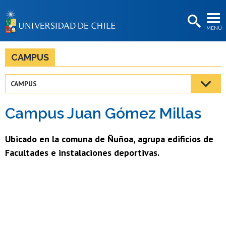
EXTENSIÓN
MENÚ
BIBLIOTECAS
LA UNIVERSIDAD
CAMPUS
Postulantes
CAMPUS
Estudiantes
Campus Juan Gómez Millas
Académicas/os
Funcionarias/os
Ubicado en la comuna de Ñuñoa, agrupa edificios de
Facultades e instalaciones deportivas.
Egresadas/os