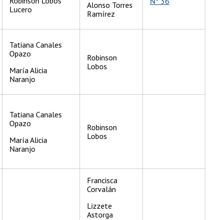
Robinson Lobos
N° 36
Alonso Torres
Lucero
Ramírez
Tatiana Canales
Opazo
Robinson
Lobos
María Alicia
Naranjo
Tatiana Canales
Opazo
Robinson
Lobos
María Alicia
Naranjo
Francisca
Corvalán
Lizzete
Astorga