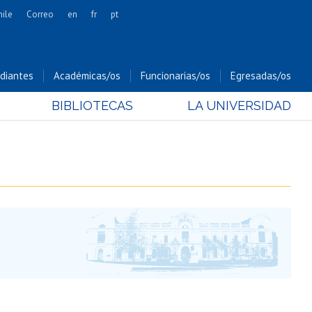
hile
Correo
en
fr
pt
Artes
Cs. Agronómicas
diantes
Académicas/os
Funcionarias/os
Egresadas/os
Cs. Forestales y Conservación
BIBLIOTECAS
LA UNIVERSIDAD
Cs. Sociales
Comunicación e Imagen
Economía y Negocios
Gobierno
Odontología
Estudios Internacionales
Bachillerato
Hospital Clínico