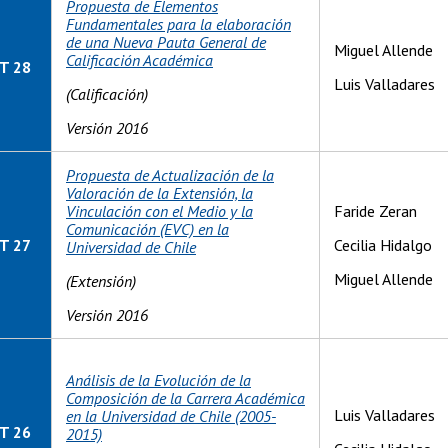
Propuesta de Elementos
Fundamentales para la elaboración
de una Nueva Pauta General de
Miguel Allende
Calificación Académica
T 28
Luis Valladares
(Calificación)
Versión 2016
Propuesta de Actualización de la
Valoración de la Extensión, la
Vinculación con el Medio y la
Faride Zeran
Comunicación (EVC) en la
T 27
Cecilia Hidalgo
Universidad de Chile
Miguel Allende
(Extensión)
Versión 2016
Análisis de la Evolución de la
Composición de la Carrera Académica
Luis Valladares
en la Universidad de Chile (2005-
T 26
2015)