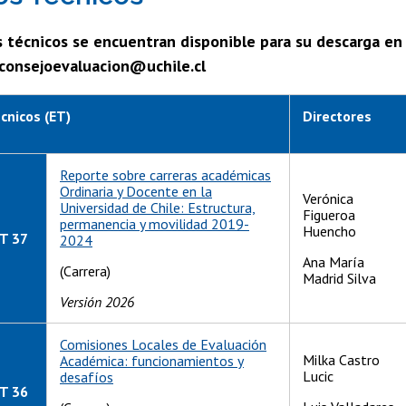
 técnicos se encuentran disponible para su descarga en e
 consejoevaluacion@uchile.cl
cnicos (ET)
Directores
Reporte sobre carreras académicas
Ordinaria y Docente en la
Verónica
Universidad de Chile: Estructura,
Figueroa
permanencia y movilidad 2019-
Huencho
T 37
2024
Ana María
(Carrera)
Madrid Silva
Versión 2026
Comisiones Locales de Evaluación
Milka Castro
Académica: funcionamientos y
Lucic
desafíos
T 36