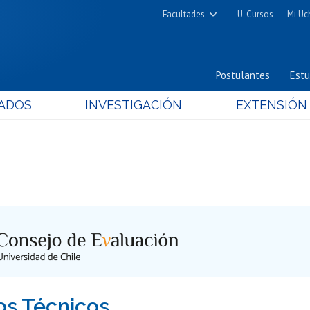
Facultades
U-Cursos
Mi Uc
Arquitectura y Urbanismo
Ciencias
Postulantes
Estu
Cs. Físicas y Matemáticas
ADOS
INVESTIGACIÓN
EXTENSIÓN
Cs. Químicas y Farmacéuticas
Cs. Veterinarias y Pecuarias
Derecho
Filosofía y Humanidades
Medicina
Estudios Avanzados en Educación
Nutrición y Tecnología de
Alimentos
os Técnicos