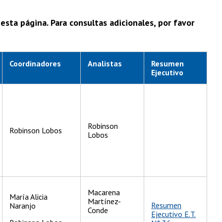
sta página. Para consultas adicionales, por favor
Coordinadores
Analistas
Resumen
Ejecutivo
Robinson
Robinson Lobos
Lobos
Macarena
María Alicia
Martínez-
Resumen
Naranjo
Conde
Ejecutivo E.T.