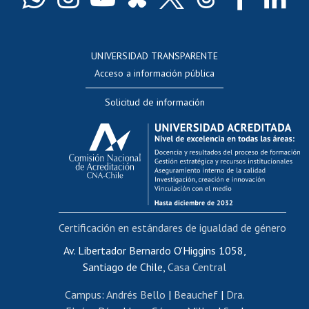
Docentes
Postulación a concursos internos de investigación
Consulta a bases de datos
UNIVERSIDAD TRANSPARENTE
Perfeccionamiento
Acceso a información pública
Editar Portafolio Académico
Solicitud de información
Evaluación docente
Calificación académica
Postulación al AUCAI
Funcionarias/os
Cursos internos de capacitación
Bienestar del personal
Certificación en estándares de igualdad de género
Portal de movilidad interna
Certificado de renta
Av. Libertador Bernardo O'Higgins 1058,
Santiago de Chile,
Casa Central
Certificado de renta honorarios
Gestión de correo uchile
Campus
:
Andrés Bello
|
Beauchef
|
Dra.
Editar páginas blancas