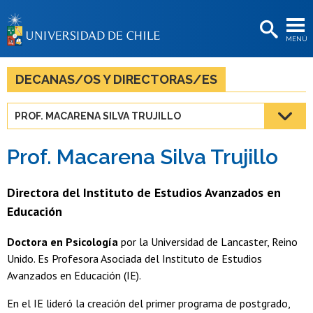
EXTENSIÓN
MENÚ
BIBLIOTECAS
LA UNIVERSIDAD
DECANAS/OS Y DIRECTORAS/ES
Postulantes
PROF. MACARENA SILVA TRUJILLO
Estudiantes
Prof. Macarena Silva Trujillo
Académicas/os
Funcionarias/os
Directora del Instituto de Estudios Avanzados en
Educación
Egresadas/os
Doctora en Psicología
por la Universidad de Lancaster, Reino
Unido. Es Profesora Asociada del Instituto de Estudios
Avanzados en Educación (IE).
En el IE lideró la creación del primer programa de postgrado,