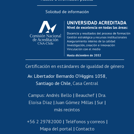
Editar Portafolio Académico
Solicitud de información
Evaluación docente
Calificación académica
Postulación al AUCAI
Funcionarias/os
Cursos internos de capacitación
Bienestar del personal
Certificación en estándares de igualdad de género
Portal de movilidad interna
Certificado de renta
Av. Libertador Bernardo O'Higgins 1058,
Santiago de Chile,
Casa Central
Certificado de renta honorarios
Gestión de correo uchile
Campus
:
Andrés Bello
|
Beauchef
|
Dra.
Editar páginas blancas
Eloísa Díaz
|
Juan Gómez Millas
|
Sur
|
más recintos
Extranjeras/os
Revalidación y reconocimiento de títulos
+56 2 29782000
|
Teléfonos y correos
|
Mapa del portal
|
Contacto
Postulación al Programa de Movilidad Estudiantil