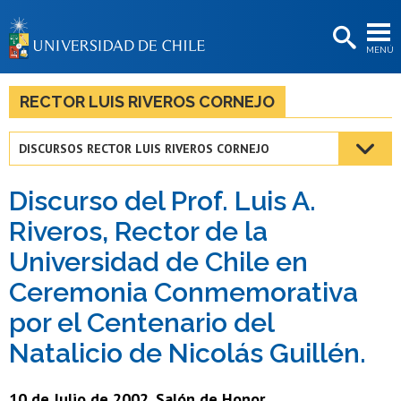
EXTENSIÓN
MENÚ
BIBLIOTECAS
LA UNIVERSIDAD
RECTOR LUIS RIVEROS CORNEJO
Postulantes
DISCURSOS RECTOR LUIS RIVEROS CORNEJO
Estudiantes
Discurso del Prof. Luis A.
Académicas/os
Riveros, Rector de la
Funcionarias/os
Universidad de Chile en
Egresadas/os
Ceremonia Conmemorativa
por el Centenario del
Natalicio de Nicolás Guillén.
10 de Julio de 2002. Salón de Honor.