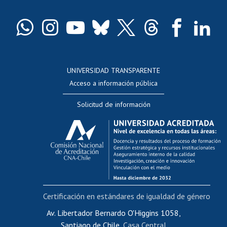
Certificado de títulos y grados
Docentes
Postulación a concursos internos de investigación
Consulta a bases de datos
UNIVERSIDAD TRANSPARENTE
Perfeccionamiento
Acceso a información pública
Editar Portafolio Académico
Solicitud de información
Evaluación docente
Calificación académica
Postulación al AUCAI
Funcionarias/os
Cursos internos de capacitación
Bienestar del personal
Certificación en estándares de igualdad de género
Portal de movilidad interna
Certificado de renta
Av. Libertador Bernardo O'Higgins 1058,
Santiago de Chile,
Casa Central
Certificado de renta honorarios