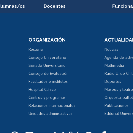
alumnas/os
Docentes
Funciona
Postulación a concursos
Cursos inte
internos de investigación
capacitació
e asignaturas
Consulta a bases de datos
Bienestar d
 de notas
ORGANIZACIÓN
ACTUALIDA
Perfeccionamiento
Portal de m
 regular
Editar Portafolio Académico
Certificado
Rectoría
Noticias
tal
Evaluación docente
Certificado
Consejo Universitario
Agenda de acti
dito alumnos
honorarios
Calificación académica
Senado Universitario
Multimedia
dito exalumnos
Gestión de 
Consejo de Evaluación
Radio U. de Chi
Postulación al AUCAI
y grados
Editar pági
Facultades e institutos
Deportes
Hospital Clínico
Museos y teatr
da tecnológica
Tarjeta TUI
Wifi
Acoso laboral
s
Centros y programas
Orquesta, ballet
Relaciones internacionales
Publicaciones
Unidades administrativas
Editorial Univers