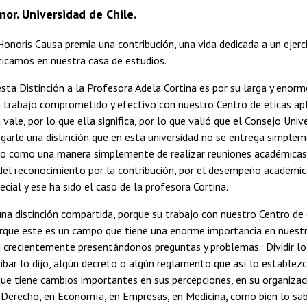
or. Universidad de Chile.
onoris Causa premia una contribución, una vida dedicada a un ejerci
ticamos en nuestra casa de estudios.
esta Distinción a la Profesora Adela Cortina es por su larga y enorm
trabajo comprometido y efectivo con nuestro Centro de éticas aplica
a vale, por lo que ella significa, por lo que valió que el Consejo U
regarle una distinción que en esta universidad no se entrega simp
o como una manera simplemente de realizar reuniones académicas.
del reconocimiento por la contribución, por el desempeño académic
cial y ese ha sido el caso de la profesora Cortina.
na distinción compartida, porque su trabajo con nuestro Centro de 
rque este es un campo que tiene una enorme importancia en nuestr
 crecientemente presentándonos preguntas y problemas. Dividir lo 
ibar lo dijo, algún decreto o algún reglamento que así lo estable
ue tiene cambios importantes en sus percepciones, en su organizac
 Derecho, en Economía, en Empresas, en Medicina, como bien lo sa