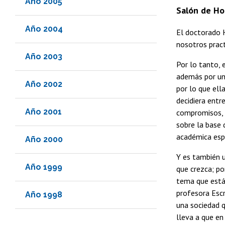
Año 2005
Salón de Hon
Año 2004
El doctorado H
nosotros prac
Año 2003
Por lo tanto, 
además por un 
Año 2002
por lo que ell
decidiera ent
Año 2001
compromisos, 
sobre la base 
académica espe
Año 2000
Y es también u
Año 1999
que crezca; po
tema que está
profesora Escr
Año 1998
una sociedad q
lleva a que en