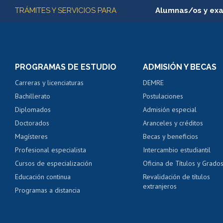
Más información
TRÁMITES Y SERVICIOS PARA
Alumnas/os y ex
Matrícula en línea
Inscripción y cambio d
Consulta y certificado
PROGRAMAS DE ESTUDIO
ADMISIÓN Y BECAS
Certificado de alumno
Carreras y licenciaturas
DEMRE
Servicio médico y den
Bachillerato
Postulaciones
Pago de arancel y cré
Diplomados
Admisión especial
Pago de arancel y cré
Doctorados
Aranceles y créditos
Certificado de títulos 
Magísteres
Becas y beneficios
Profesional especialista
Intercambio estudiantil
Mi Uchile
Ayu
Cursos de especialización
Oficina de Títulos y Grado
Educación continua
Revalidación de títulos
extranjeros
Programas a distancia