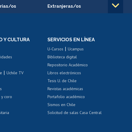
rias/os
Extranjeras/os
rnos de
Revalidación y reconocimiento
n
de títulos
el personal
Postulación al Programa de
Movilidad Estudiantil
D Y CULTURA
SERVICIOS EN LÍNEA
ovilidad interna
Inscripción de asignaturas
|
 de renta
U-Cursos
Ucampus
Cursos de español
 de renta
vidades
Biblioteca digital
Repositorio Académico
correo uchile
|
le
Uchile TV
Libros electrónicos
nas blancas
Tesis U. de Chile
os
Revistas académicas
, sexual y violencia
Denuncias administrativas
 y coro
Portafolio académico
Sismos en Chile
itaria
Solicitud de salas Casa Central