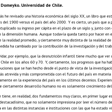
o Domeyko. Universidad de Chile.
ás he revisado una historia económica del siglo XX, un libro que est
s del 1900 versus el país del año 2000. Y es cierto, un país que a p
tuplicado su ingreso per cápita en el plazo de un siglo y, junto c
la dimensión humana. Aunque todavía queda tanto por hacer en el p
e la realidad promedio, y ciertamente muy distinta de la realidad de
edida ha cambiado por la contribución de la investigación y del tr
idar, por ejemplo, que la desnutrición infantil tiene mucho que ver 
 Chile en los años 60 y 70. Y, ciertamente, los progresos que ha h
buciones que se han hecho desde el punto de vista de la investigac
ás atrevida y más comprometida con el futuro del país en materia 
mente en la experiencia del país en los últimos decenios. Experien
 ciertamente desarrollo humano no es solamente crecimiento del 
tiene, en realidad, dos fundamentos muy claros, en primer lugar 
destacadísimo, que no solamente impresiona por leer el número de 
 en las distintas instancias e instituciones con las que ha estado 