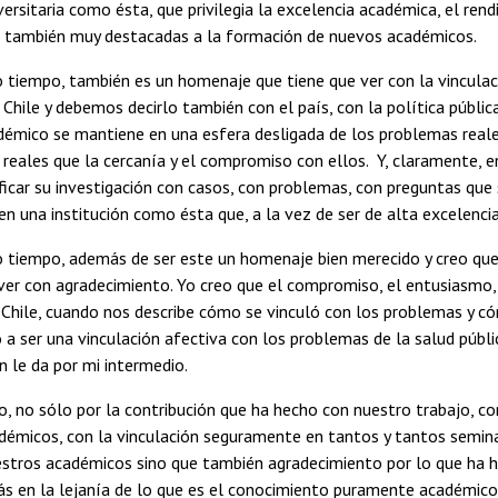
iversitaria como ésta, que privilegia la excelencia académica, el r
s también muy destacadas a la formación de nuevos académicos.
 tiempo, también es un homenaje que tiene que ver con la vinculaci
 Chile y debemos decirlo también con el país, con la política públ
démico se mantiene en una esfera desligada de los problemas reale
reales que la cercanía y el compromiso con ellos. Y, claramente,
ificar su investigación con casos, con problemas, con preguntas que 
 una institución como ésta que, a la vez de ser de alta excelencia 
o tiempo, además de ser este un homenaje bien merecido y creo que
ver con agradecimiento. Yo creo que el compromiso, el entusiasmo,
 Chile, cuando nos describe cómo se vinculó con los problemas y có
 a ser una vinculación afectiva con los problemas de la salud públi
ón le da por mi intermedio.
, no sólo por la contribución que ha hecho con nuestro trabajo, con
émicos, con la vinculación seguramente en tantos y tantos seminar
estros académicos sino que también agradecimiento por lo que ha 
s en la lejanía de lo que es el conocimiento puramente académico é