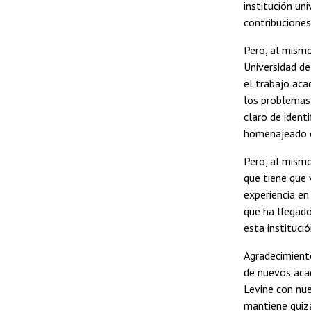
institución un
contribucione
Pero, al mismo
Universidad de
el trabajo aca
los problemas 
claro de ident
homenajeado en
Pero, al mism
que tiene que 
experiencia en
que ha llegado
esta instituci
Agradecimiento
de nuevos acad
Levine con nu
mantiene quizá