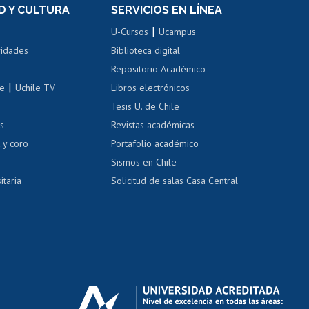
Movilidad Estudiantil
D Y CULTURA
SERVICIOS EN LÍNEA
ovilidad interna
Inscripción de asignaturas
|
 de renta
U-Cursos
Ucampus
Cursos de español
 de renta
vidades
Biblioteca digital
Repositorio Académico
correo uchile
|
le
Uchile TV
Libros electrónicos
nas blancas
Tesis U. de Chile
os
Revistas académicas
, sexual y violencia
Denuncias administrativas
 y coro
Portafolio académico
Sismos en Chile
itaria
Solicitud de salas Casa Central