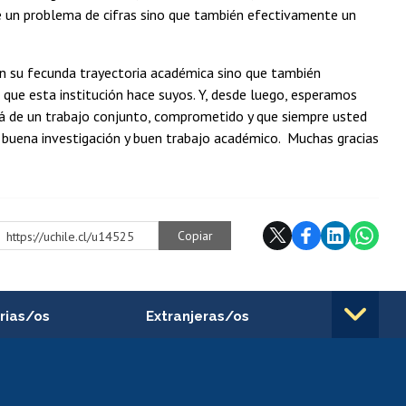
 un problema de cifras sino que también efectivamente un
n su fecunda trayectoria académica sino que también
que esta institución hace suyos. Y, desde luego, esperamos
á de un trabajo conjunto, comprometido y que siempre usted
 buena investigación y buen trabajo académico. Muchas gracias
Copiar
https://uchile.cl/u14525
rias/os
Extranjeras/os
rnos de
Revalidación y reconocimiento
n
de títulos
el personal
Postulación al Programa de