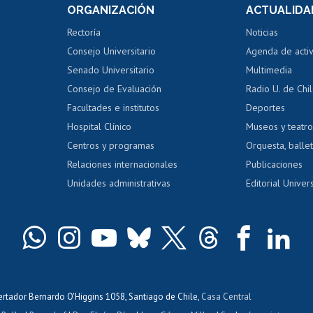
ORGANIZACIÓN
ACTUALIDA
Perfeccionamiento
Portal de m
 regular
Editar Portafolio Académico
Certificado
Rectoría
Noticias
tal
Evaluación docente
Certificado
Consejo Universitario
Agenda de acti
dito alumnos
honorarios
Calificación académica
Senado Universitario
Multimedia
dito exalumnos
Gestión de 
Consejo de Evaluación
Radio U. de Chi
Postulación al AUCAI
y grados
Editar pági
Facultades e institutos
Deportes
Hospital Clínico
Museos y teatr
da tecnológica
Tarjeta TUI
Wifi
Acoso laboral
s
Centros y programas
Orquesta, ballet
Relaciones internacionales
Publicaciones
Unidades administrativas
Editorial Univers
bertador Bernardo O'Higgins 1058, Santiago de Chile,
Casa Central