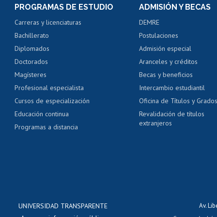
PROGRAMAS DE ESTUDIO
ADMISIÓN Y BECAS
Certificado de alumno
Carreras y licenciaturas
DEMRE
Servicio médico y den
Bachillerato
Postulaciones
Pago de arancel y cré
Diplomados
Admisión especial
Pago de arancel y cré
Doctorados
Aranceles y créditos
Certificado de títulos 
Magísteres
Becas y beneficios
Profesional especialista
Intercambio estudiantil
Mi Uchile
Ayu
Cursos de especialización
Oficina de Títulos y Grado
Educación continua
Revalidación de títulos
extranjeros
Programas a distancia
UNIVERSIDAD TRANSPARENTE
Av. Li