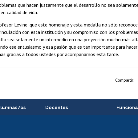
roblemas que hacen justamente que el desarrollo no sea solamente
n calidad de vida.
ofesor Levine, que este homenaje y esta medalla no sólo reconoce
inculación con esta institución y su compromiso con los problemas 
lla sea solamente un intermedio en una proyección mucho más all
ando ese entusiasmo y esa pasión que es tan importante para hacer
has gracias a todos ustedes por acompañarnos esta tarde.
Compartir:
alumnas/os
Docentes
Funciona
Postulación a concursos
Cursos inte
internos de investigación
capacitació
e asignaturas
Consulta a bases de datos
Bienestar d
 de notas