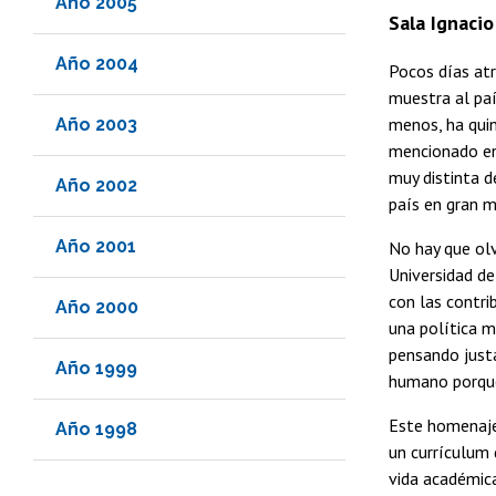
Año 2005
Sala Ignaci
Año 2004
Pocos días atr
muestra al paí
menos, ha quin
Año 2003
mencionado en 
muy distinta d
Año 2002
país en gran m
Año 2001
No hay que olv
Universidad de
con las contri
Año 2000
una política m
pensando justa
Año 1999
humano porque
Este homenaje 
Año 1998
un currículum 
vida académica