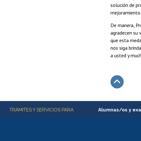
solución de p
mejoramiento e
De manera, Pr
agradecen su v
que esta meda
nos siga brind
a usted y muc
Subir
Más información
TRÁMITES Y SERVICIOS PARA
Alumnas/os y ex
Matrícula en línea
Inscripción y cambio d
Consulta y certificado