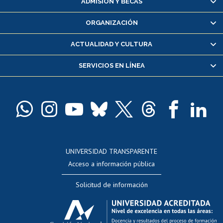
ADMISIÓN Y BECAS
Inscripción y cambio de asignaturas
ORGANIZACIÓN
Consulta y certificado de notas
Certificado de alumno regular
ACTUALIDAD Y CULTURA
Servicio médico y dental
SERVICIOS EN LÍNEA
Pago de arancel y crédito alumnos
Pago de arancel y crédito exalumnos
Certificado de títulos y grados
Docentes
Postulación a concursos internos de investigación
Consulta a bases de datos
UNIVERSIDAD TRANSPARENTE
Perfeccionamiento
Acceso a información pública
Editar Portafolio Académico
Solicitud de información
Evaluación docente
Calificación académica
Postulación al AUCAI