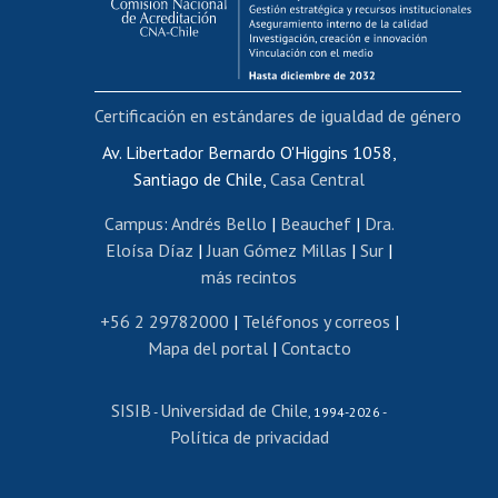
Funcionarias/os
Cursos internos de capacitación
Bienestar del personal
Certificación en estándares de igualdad de género
Portal de movilidad interna
Certificado de renta
Av. Libertador Bernardo O'Higgins 1058,
Santiago de Chile,
Casa Central
Certificado de renta honorarios
Gestión de correo uchile
Campus
:
Andrés Bello
|
Beauchef
|
Dra.
Editar páginas blancas
Eloísa Díaz
|
Juan Gómez Millas
|
Sur
|
más recintos
Extranjeras/os
Revalidación y reconocimiento de títulos
+56 2 29782000
|
Teléfonos y correos
|
Mapa del portal
|
Contacto
Postulación al Programa de Movilidad Estudiantil
Inscripción de asignaturas
SISIB
Universidad de Chile
Cursos de español
-
, 1994-2026 -
Política de privacidad
Mi Uchile
Ayuda tecnológica
Tarjeta TUI
Wifi