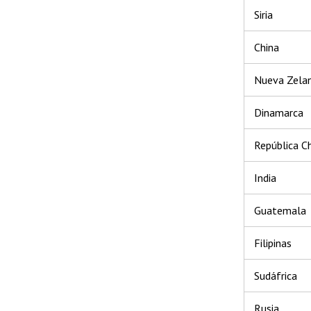
Siria
China
Nueva Zela
Dinamarca
República C
India
Guatemala
Filipinas
Sudáfrica
Rusia