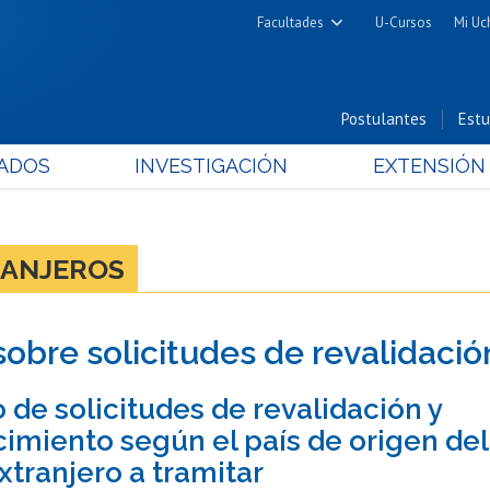
Facultades
U-Cursos
Mi Uc
Arquitectura y Urbanismo
Ciencias
Postulantes
Estu
Cs. Físicas y Matemáticas
ADOS
INVESTIGACIÓN
EXTENSIÓN
Cs. Químicas y Farmacéuticas
Cs. Veterinarias y Pecuarias
Derecho
RANJEROS
Filosofía y Humanidades
Medicina
 sobre solicitudes de revalidació
Estudios Avanzados en Educación
Nutrición y Tecnología de
de solicitudes de revalidación y
Alimentos
imiento según el país de origen del 
xtranjero a tramitar