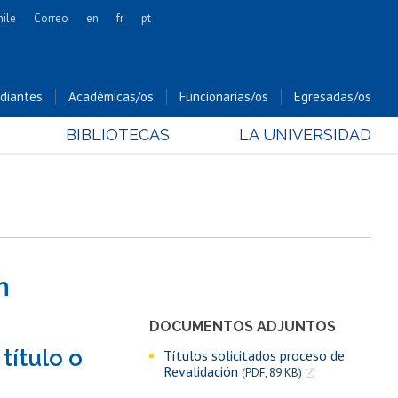
hile
Correo
en
fr
pt
Artes
Cs. Agronómicas
diantes
Académicas/os
Funcionarias/os
Egresadas/os
Cs. Forestales y Conservación
BIBLIOTECAS
LA UNIVERSIDAD
Cs. Sociales
Comunicación e Imagen
Economía y Negocios
Gobierno
Odontología
n
Estudios Internacionales
Bachillerato
DOCUMENTOS ADJUNTOS
Hospital Clínico
título o
Títulos solicitados proceso de
Revalidación
(PDF, 89 KB)