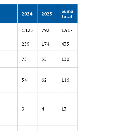
Suma
2024
2025
total
1.125
792
1.917
259
174
433
75
55
130
54
62
116
9
4
13