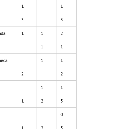
1
1
3
3
nda
1
1
2
1
1
heca
1
1
2
2
1
1
1
2
3
0
1
2
3