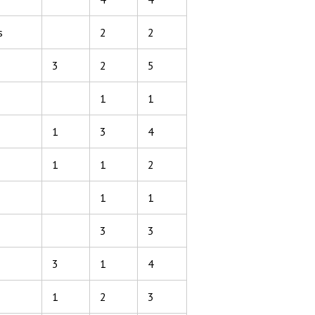
s
2
2
3
2
5
1
1
1
3
4
1
1
2
1
1
3
3
3
1
4
1
2
3