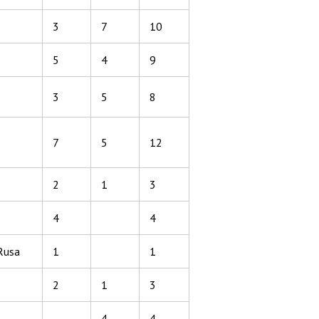
3
7
10
5
4
9
3
5
8
7
5
12
2
1
3
4
4
Rusa
1
1
2
1
3
4
4