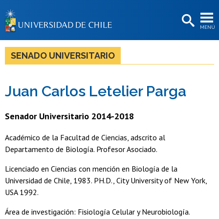
EXTENSIÓN
MENÚ
BIBLIOTECAS
LA UNIVERSIDAD
SENADO UNIVERSITARIO
Postulantes
Juan Carlos Letelier Parga
Estudiantes
Académicas/os
Senador Universitario 2014-2018
Funcionarias/os
Académico de la Facultad de Ciencias, adscrito al
Departamento de Biología. Profesor Asociado.
Egresadas/os
Licenciado en Ciencias con mención en Biología de la
Universidad de Chile, 1983. PH.D., City University of New York,
USA 1992.
Área de investigación: Fisiología Celular y Neurobiología.