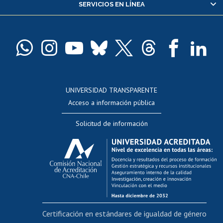
SERVICIOS EN LÍNEA
Pago de arancel y crédito alumnos
Pago de arancel y crédito exalumnos
Certificado de títulos y grados
Docentes
Postulación a concursos internos de investigación
Consulta a bases de datos
UNIVERSIDAD TRANSPARENTE
Perfeccionamiento
Acceso a información pública
Editar Portafolio Académico
Solicitud de información
Evaluación docente
Calificación académica
Postulación al AUCAI
Funcionarias/os
Cursos internos de capacitación
Bienestar del personal
Certificación en estándares de igualdad de género
Portal de movilidad interna