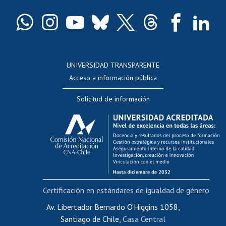
Certificado de títulos y grados
Docentes
Postulación a concursos internos de investigación
Consulta a bases de datos
UNIVERSIDAD TRANSPARENTE
Perfeccionamiento
Acceso a información pública
Editar Portafolio Académico
Solicitud de información
Evaluación docente
Calificación académica
Postulación al AUCAI
Funcionarias/os
Cursos internos de capacitación
Bienestar del personal
Certificación en estándares de igualdad de género
Portal de movilidad interna
Certificado de renta
Av. Libertador Bernardo O'Higgins 1058,
Santiago de Chile,
Casa Central
Certificado de renta honorarios