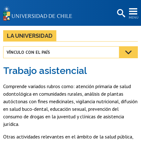
EXTENSIÓN
MENÚ
BIBLIOTECAS
LA UNIVERSIDAD
LA UNIVERSIDAD
Postulantes
VÍNCULO CON EL PAÍS
Estudiantes
Trabajo asistencial
Académicas/os
Funcionarias/os
Comprende variados rubros como: atención primaria de salud
odontológica en comunidades rurales, análisis de plantas
Egresadas/os
autóctonas con fines medicinales, vigilancia nutricional, difusión
en salud buco-dental, educación sexual, prevención del
consumo de drogas en la juventud y clínicas de asistencia
jurídica.
Otras actividades relevantes en el ámbito de la salud pública,