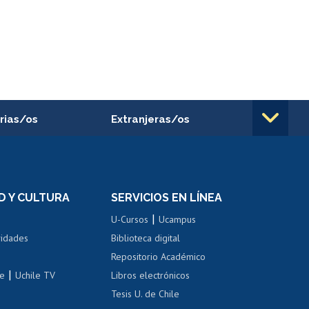
rias/os
Extranjeras/os
rnos de
Revalidación y reconocimiento
n
de títulos
el personal
Postulación al Programa de
Movilidad Estudiantil
D Y CULTURA
SERVICIOS EN LÍNEA
ovilidad interna
Inscripción de asignaturas
|
 de renta
U-Cursos
Ucampus
Cursos de español
 de renta
vidades
Biblioteca digital
Repositorio Académico
correo uchile
|
le
Uchile TV
Libros electrónicos
nas blancas
Tesis U. de Chile