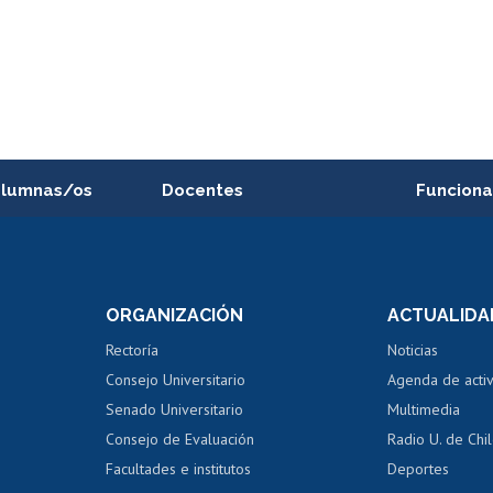
alumnas/os
Docentes
Funciona
Postulación a concursos
Cursos inte
internos de investigación
capacitació
e asignaturas
Consulta a bases de datos
Bienestar d
 de notas
ORGANIZACIÓN
ACTUALIDA
Perfeccionamiento
Portal de m
 regular
Editar Portafolio Académico
Certificado
Rectoría
Noticias
tal
Evaluación docente
Certificado
Consejo Universitario
Agenda de acti
dito alumnos
honorarios
Calificación académica
Senado Universitario
Multimedia
dito exalumnos
Gestión de 
Consejo de Evaluación
Radio U. de Chi
Postulación al AUCAI
y grados
Editar pági
Facultades e institutos
Deportes