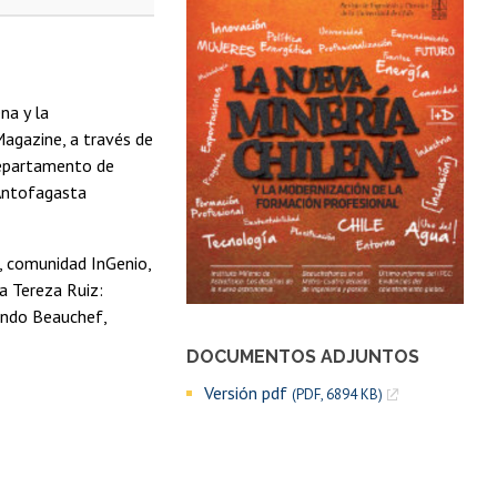
na y la
agazine, a través de
 Departamento de
 Antofagasta
, comunidad InGenio,
ía Tereza Ruiz:
Mundo Beauchef,
DOCUMENTOS ADJUNTOS
Versión pdf
(PDF, 6894 KB)