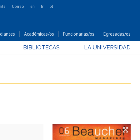
hile
Correo
en
fr
pt
Artes
Cs. Agronómicas
diantes
Académicas/os
Funcionarias/os
Egresadas/os
Cs. Forestales y Conservación
BIBLIOTECAS
LA UNIVERSIDAD
Cs. Sociales
Comunicación e Imagen
Economía y Negocios
Gobierno
Odontología
Estudios Internacionales
Bachillerato
Hospital Clínico