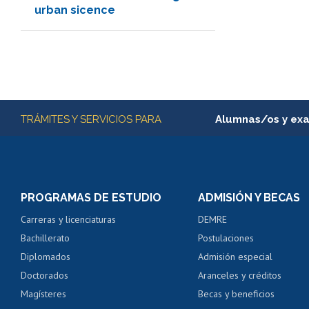
urban sicence
Más información
TRÁMITES Y SERVICIOS PARA
Alumnas/os y ex
Matrícula en línea
Inscripción y cambio d
Consulta y certificado
PROGRAMAS DE ESTUDIO
ADMISIÓN Y BECAS
Certificado de alumno
Carreras y licenciaturas
DEMRE
Servicio médico y den
Bachillerato
Postulaciones
Pago de arancel y cré
Diplomados
Admisión especial
Pago de arancel y cré
Doctorados
Aranceles y créditos
Certificado de títulos 
Magísteres
Becas y beneficios