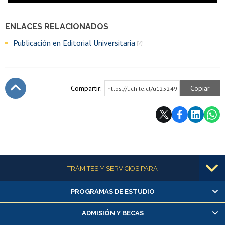
ENLACES RELACIONADOS
Publicación en Editorial Universitaria
Compartir:
Copiar
https://uchile.cl/u125249
Subir
Más información
TRÁMITES Y SERVICIOS PARA
PROGRAMAS DE ESTUDIO
Alumnas/os y exalumnas/os
Matrícula en línea
ADMISIÓN Y BECAS
Inscripción y cambio de asignaturas