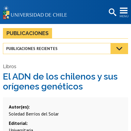
EXTENSIÓN
MENÚ
BIBLIOTECAS
LA UNIVERSIDAD
PUBLICACIONES
Postulantes
PUBLICACIONES RECIENTES
Estudiantes
Académicas/os
Libros
El ADN de los chilenos y sus
Funcionarias/os
orígenes genéticos
Egresadas/os
Autor(es)
Soledad Berríos del Solar
Editorial
Universitaria