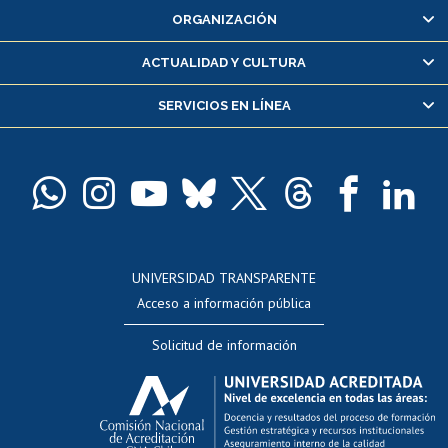
ORGANIZACIÓN
Consulta y certificado de notas
Certificado de alumno regular
ACTUALIDAD Y CULTURA
Servicio médico y dental
SERVICIOS EN LÍNEA
Pago de arancel y crédito alumnos
Pago de arancel y crédito exalumnos
Certificado de títulos y grados
Docentes
Postulación a concursos internos de investigación
Consulta a bases de datos
UNIVERSIDAD TRANSPARENTE
Perfeccionamiento
Acceso a información pública
Editar Portafolio Académico
Solicitud de información
Evaluación docente
Calificación académica
Postulación al AUCAI
Funcionarias/os