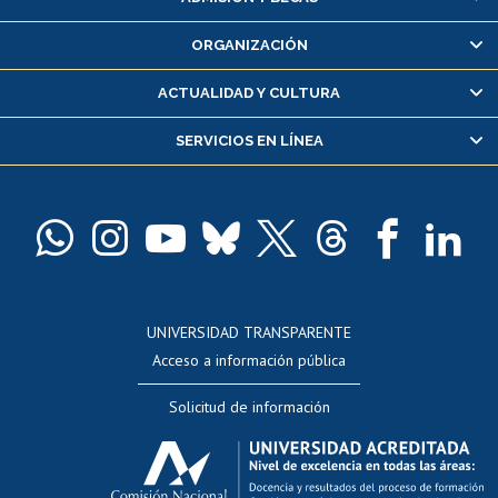
Inscripción y cambio de asignaturas
ORGANIZACIÓN
Consulta y certificado de notas
Certificado de alumno regular
ACTUALIDAD Y CULTURA
Servicio médico y dental
SERVICIOS EN LÍNEA
Pago de arancel y crédito alumnos
Pago de arancel y crédito exalumnos
Certificado de títulos y grados
Docentes
Postulación a concursos internos de investigación
Consulta a bases de datos
UNIVERSIDAD TRANSPARENTE
Perfeccionamiento
Acceso a información pública
Editar Portafolio Académico
Solicitud de información
Evaluación docente
Calificación académica
Postulación al AUCAI