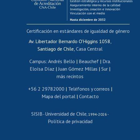
Funcionarias/os
Cursos internos de capacitación
Bienestar del personal
Certificación en estándares de igualdad de género
Portal de movilidad interna
Certificado de renta
Av. Libertador Bernardo O'Higgins 1058,
Santiago de Chile,
Casa Central
Certificado de renta honorarios
Gestión de correo uchile
Campus
:
Andrés Bello
|
Beauchef
|
Dra.
Editar páginas blancas
Eloísa Díaz
|
Juan Gómez Millas
|
Sur
|
más recintos
Extranjeras/os
Revalidación y reconocimiento de títulos
+56 2 29782000
|
Teléfonos y correos
|
Mapa del portal
|
Contacto
Postulación al Programa de Movilidad Estudiantil
Inscripción de asignaturas
SISIB
Universidad de Chile
Cursos de español
-
, 1994-2026 -
Política de privacidad
Mi Uchile
Ayuda tecnológica
Tarjeta TUI
Wifi