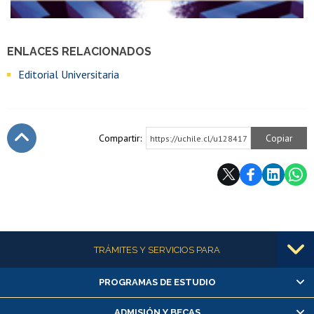
ENLACES RELACIONADOS
Editorial Universitaria
Compartir:
Copiar
https://uchile.cl/u128417
Subir
Más información
TRÁMITES Y SERVICIOS PARA
PROGRAMAS DE ESTUDIO
Alumnas/os y exalumnas/os
Matrícula en línea
ADMISIÓN Y BECAS