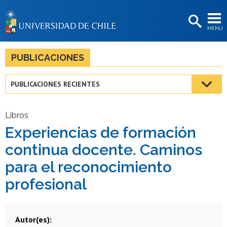
EXTENSIÓN
MENÚ
BIBLIOTECAS
LA UNIVERSIDAD
PUBLICACIONES
Postulantes
PUBLICACIONES RECIENTES
Estudiantes
Académicas/os
Libros
Experiencias de formación
Funcionarias/os
continua docente. Caminos
Egresadas/os
para el reconocimiento
profesional
Autor(es)