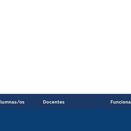
alumnas/os
Docentes
Funciona
Postulación a concursos
Cursos inte
internos de investigación
capacitació
e asignaturas
Consulta a bases de datos
Bienestar d
 de notas