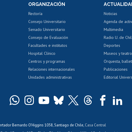
ORGANIZACIÓN
ACTUALIDA
Perfeccionamiento
Portal de m
 regular
Editar Portafolio Académico
Certificado
Rectoría
Noticias
tal
Evaluación docente
Certificado
Consejo Universitario
Agenda de acti
dito alumnos
honorarios
Calificación académica
Senado Universitario
Multimedia
dito exalumnos
Gestión de 
Consejo de Evaluación
Radio U. de Chi
Postulación al AUCAI
y grados
Editar pági
Facultades e institutos
Deportes
Hospital Clínico
Museos y teatr
da tecnológica
Tarjeta TUI
Wifi
Acoso laboral
s
Centros y programas
Orquesta, ballet
Relaciones internacionales
Publicaciones
Unidades administrativas
Editorial Univers
bertador Bernardo O'Higgins 1058, Santiago de Chile,
Casa Central