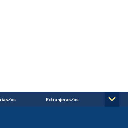
rias/os
Extranjeras/os
rnos de
Revalidación y reconocimiento
n
de títulos
el personal
Postulación al Programa de