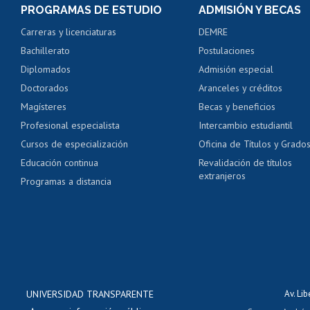
PROGRAMAS DE ESTUDIO
ADMISIÓN Y BECAS
Certificado de alumno
Carreras y licenciaturas
DEMRE
Servicio médico y den
Bachillerato
Postulaciones
Pago de arancel y cré
Diplomados
Admisión especial
Pago de arancel y cré
Doctorados
Aranceles y créditos
Certificado de títulos 
Magísteres
Becas y beneficios
Profesional especialista
Intercambio estudiantil
Mi Uchile
Ayu
Cursos de especialización
Oficina de Títulos y Grado
Educación continua
Revalidación de títulos
extranjeros
Programas a distancia
UNIVERSIDAD TRANSPARENTE
Av. Li