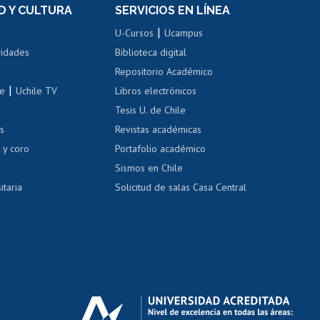
Movilidad Estudiantil
D Y CULTURA
SERVICIOS EN LÍNEA
ovilidad interna
Inscripción de asignaturas
|
 de renta
U-Cursos
Ucampus
Cursos de español
 de renta
vidades
Biblioteca digital
Repositorio Académico
correo uchile
|
le
Uchile TV
Libros electrónicos
nas blancas
Tesis U. de Chile
os
Revistas académicas
, sexual y violencia
Denuncias administrativas
 y coro
Portafolio académico
Sismos en Chile
itaria
Solicitud de salas Casa Central