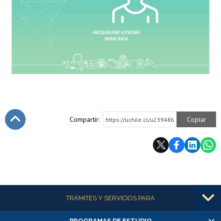
Compartir:
Copiar
https://uchile.cl/u239486
Subir
Más información
TRÁMITES Y SERVICIOS PARA
PROGRAMAS DE ESTUDIO