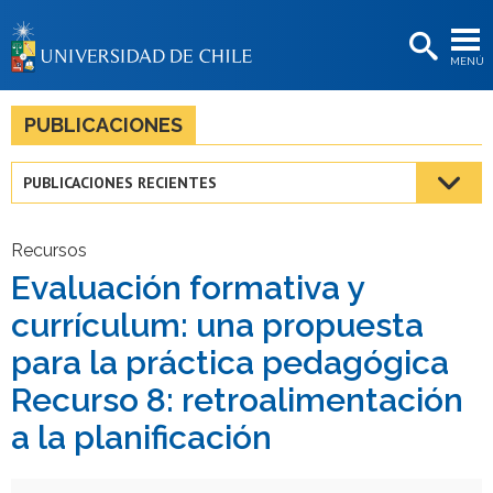
EXTENSIÓN
MENÚ
BIBLIOTECAS
LA UNIVERSIDAD
PUBLICACIONES
Postulantes
PUBLICACIONES RECIENTES
Estudiantes
Académicas/os
Recursos
Evaluación formativa y
Funcionarias/os
currículum: una propuesta
Egresadas/os
para la práctica pedagógica
Recurso 8: retroalimentación
a la planificación