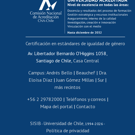
Postulación al AUCAI
Funcionarias/os
Cursos internos de capacitación
Bienestar del personal
Certificación en estándares de igualdad de género
Portal de movilidad interna
Certificado de renta
Av. Libertador Bernardo O'Higgins 1058,
Santiago de Chile,
Casa Central
Certificado de renta honorarios
Gestión de correo uchile
Campus
:
Andrés Bello
|
Beauchef
|
Dra.
Editar páginas blancas
Eloísa Díaz
|
Juan Gómez Millas
|
Sur
|
más recintos
Extranjeras/os
Revalidación y reconocimiento de títulos
+56 2 29782000
|
Teléfonos y correos
|
Mapa del portal
|
Contacto
Postulación al Programa de Movilidad Estudiantil
Inscripción de asignaturas
SISIB
Universidad de Chile
Cursos de español
-
, 1994-2026 -
Política de privacidad