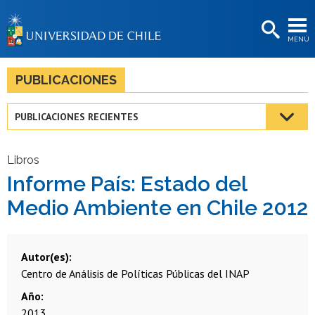
EXTENSIÓN
MENÚ
BIBLIOTECAS
LA UNIVERSIDAD
PUBLICACIONES
Postulantes
PUBLICACIONES RECIENTES
Estudiantes
Académicas/os
Libros
Informe País: Estado del
Funcionarias/os
Medio Ambiente en Chile 2012
Egresadas/os
Autor(es)
Centro de Análisis de Políticas Públicas del INAP
Año
2013