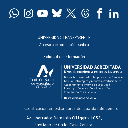
Certificado de títulos y grados
Docentes
Postulación a concursos internos de investigación
Consulta a bases de datos
UNIVERSIDAD TRANSPARENTE
Perfeccionamiento
Acceso a información pública
Editar Portafolio Académico
Solicitud de información
Evaluación docente
Calificación académica
Postulación al AUCAI
Funcionarias/os
Cursos internos de capacitación
Bienestar del personal
Certificación en estándares de igualdad de género
Portal de movilidad interna
Certificado de renta
Av. Libertador Bernardo O'Higgins 1058,
Santiago de Chile,
Casa Central
Certificado de renta honorarios