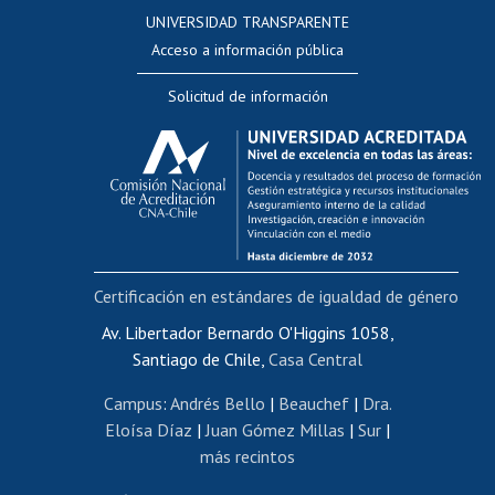
Consulta a bases de datos
UNIVERSIDAD TRANSPARENTE
Perfeccionamiento
Acceso a información pública
Editar Portafolio Académico
Solicitud de información
Evaluación docente
Calificación académica
Postulación al AUCAI
Funcionarias/os
Cursos internos de capacitación
Bienestar del personal
Certificación en estándares de igualdad de género
Portal de movilidad interna
Certificado de renta
Av. Libertador Bernardo O'Higgins 1058,
Santiago de Chile,
Casa Central
Certificado de renta honorarios
Gestión de correo uchile
Campus
:
Andrés Bello
|
Beauchef
|
Dra.
Editar páginas blancas
Eloísa Díaz
|
Juan Gómez Millas
|
Sur
|
más recintos
Extranjeras/os