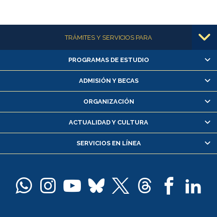
Más información
TRÁMITES Y SERVICIOS PARA
PROGRAMAS DE ESTUDIO
Alumnas/os y exalumnas/os
Matrícula en línea
ADMISIÓN Y BECAS
Inscripción y cambio de asignaturas
ORGANIZACIÓN
Consulta y certificado de notas
Certificado de alumno regular
ACTUALIDAD Y CULTURA
Servicio médico y dental
SERVICIOS EN LÍNEA
Pago de arancel y crédito alumnos
Pago de arancel y crédito exalumnos
Certificado de títulos y grados
Docentes
Postulación a concursos internos de investigación