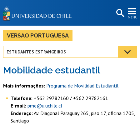
EXTENSIÓN
MENÚ
BIBLIOTECAS
LA UNIVERSIDAD
VERSAO PORTUGUESA
Postulantes
ESTUDANTES ESTRANGEIROS
Estudiantes
Mobilidade estudantil
Académicas/os
Funcionarias/os
Mais informações:
Programa de Movilidad Estudiantil
Egresadas/os
Telefone:
+562 29782160 / +562 29782161
E-mail:
pme@u.uchile.cl
Endereço:
Av. Diagonal Paraguay 265, piso 17, oficina 1705,
Santiago