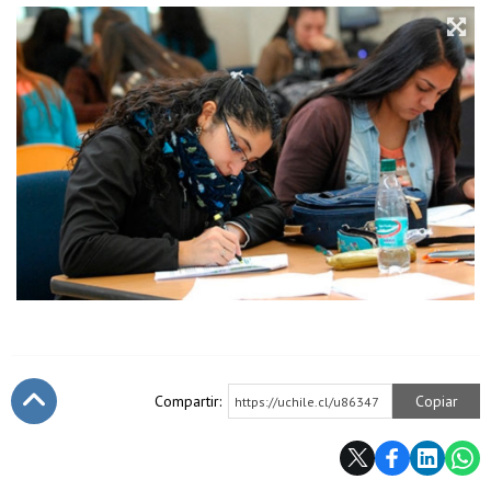
Compartir:
Copiar
https://uchile.cl/u86347
Subir