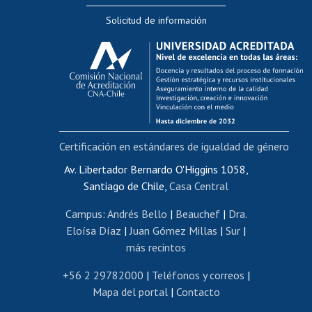
Editar Portafolio Académico
Solicitud de información
Evaluación docente
Calificación académica
Postulación al AUCAI
Funcionarias/os
Cursos internos de capacitación
Bienestar del personal
Certificación en estándares de igualdad de género
Portal de movilidad interna
Certificado de renta
Av. Libertador Bernardo O'Higgins 1058,
Santiago de Chile,
Casa Central
Certificado de renta honorarios
Gestión de correo uchile
Campus
:
Andrés Bello
|
Beauchef
|
Dra.
Editar páginas blancas
Eloísa Díaz
|
Juan Gómez Millas
|
Sur
|
más recintos
Extranjeras/os
Revalidación y reconocimiento de títulos
+56 2 29782000
|
Teléfonos y correos
|
Mapa del portal
|
Contacto
Postulación al Programa de Movilidad Estudiantil
Inscripción de asignaturas