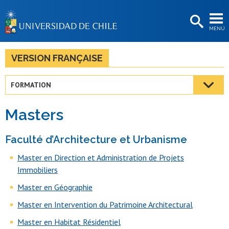
EXTENSIÓN
MENÚ
BIBLIOTECAS
LA UNIVERSIDAD
VERSION FRANÇAISE
Postulantes
FORMATION
Estudiantes
Masters
Académicas/os
Funcionarias/os
Faculté d’Architecture et Urbanisme
Master en Direction et Administration de Projets
Egresadas/os
Immobiliers
Master en Géographie
Master en Intervention du Patrimoine Architectural
Master en Habitat Résidentiel