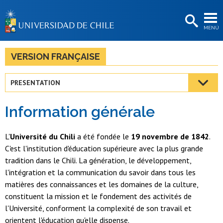
EXTENSIÓN
MENÚ
BIBLIOTECAS
LA UNIVERSIDAD
VERSION FRANÇAISE
Postulantes
PRESENTATION
Estudiantes
Information générale
Académicas/os
Funcionarias/os
L'
Université du Chili
a été fondée le
19 novembre de 1842
.
C'est l'institution d'éducation supérieure avec la plus grande
Egresadas/os
tradition dans le Chili. La génération, le développement,
l'intégration et la communication du savoir dans tous les
matières des connaissances et les domaines de la culture,
constituent la mission et le fondement des activités de
l'Université, conforment la complexité de son travail et
orientent l'éducation qu'elle dispense.